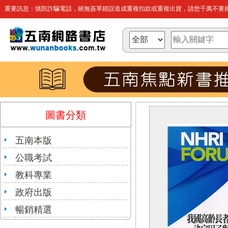
重要訊息：慎防詐騙電話，絕無簽單錯誤造成重複扣款或重複出貨，請您千萬不要操
圖書分類
五南本版
公職考試
教科專業
政府出版
暢銷精選