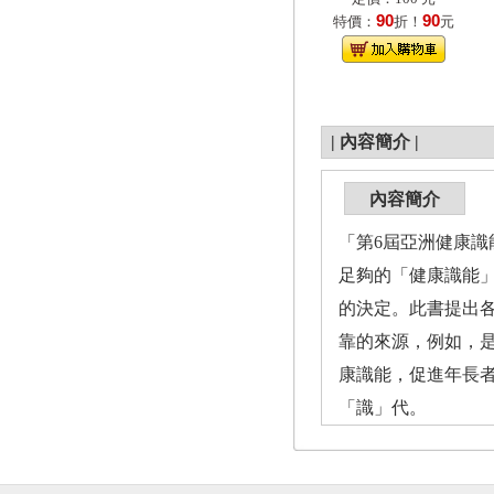
90
90
特價：
折！
元
|
內容簡介
|
內容簡介
「第6屆亞洲健康識
足夠的「健康識能
的決定。此書提出
靠的來源，例如，
康識能，促進年長
「識」代。