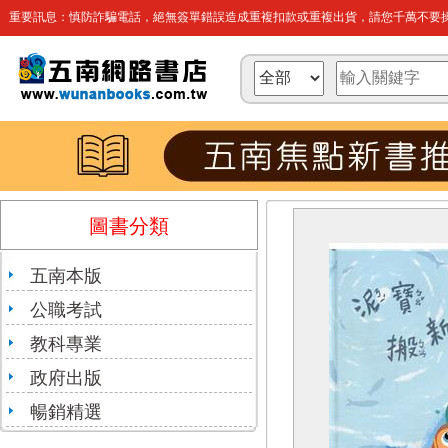
重要訊息：慎防詐騙電話，絕無簽單錯誤造成重複扣款或重複出貨，請您千萬不要操
圖書分類
五南本版
公職考試
教科專業
政府出版
暢銷精選