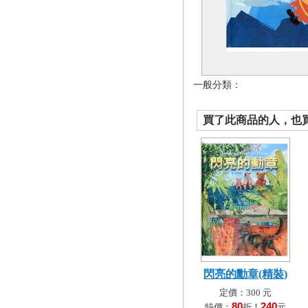
一般分類：
買了此商品的人，也買了.
閃亮的勳章(精裝)
定價：300 元
80
240
特價：
折！
元