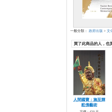
一般分類：
政府出版
>
文
買了此商品的人，也買了.
人間國寶：施至輝
粧佛藝術
定價：450 元