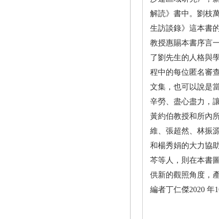
解読》書中。劉枝萬
生訪談錄》這本書
教授惠賜本書序言
了劉先生的人格與
程中的每位匿名審
文集，也可以說是
辛勞、盡心盡力，
黃約伯教授和所內所有同
維、張超然、林振
和楊秀娟的大力協
芩等人，則在本書
供新的觀照角度，
編者丁仁傑2020 年