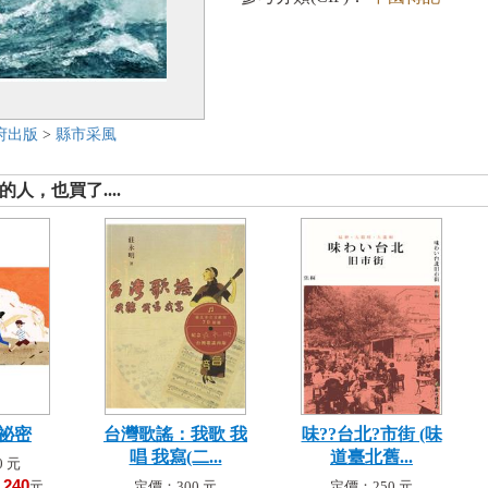
府出版
>
縣市采風
人，也買了....
祕密
台灣歌謠：我歌 我
味??台北?市街 (味
唱 我寫(二...
道臺北舊...
 元
240
！
元
定價：300 元
定價：250 元