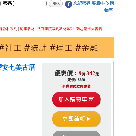
密碼
忘記密碼
客服中心
購
f
物車
保教材系列
海事教材
法官學院裁判教材系列
張志清海大書籍
望安七美古厝
優惠價：
9
342
折,
元
定價:
$380
※購買後立即進貨