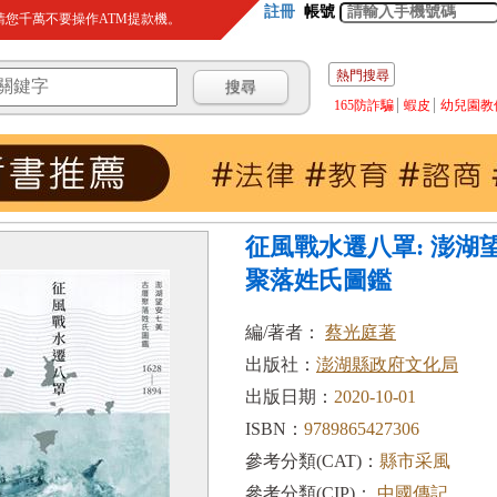
註冊
帳號
您千萬不要操作ATM提款機。
熱門搜尋
165防詐騙
蝦皮
幼兒園教
征風戰水遷八罩: 澎湖
聚落姓氏圖鑑
編/著者：
蔡光庭著
出版社：
澎湖縣政府文化局
出版日期：
2020-10-01
ISBN：
9789865427306
參考分類(CAT)：
縣市采風
參考分類(CIP)：
中國傳記