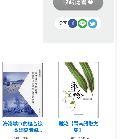
f
分享
海港城市的縫合線
雜唸【閩南語散文
——高雄臨港線...
集】
定價：320 元
定價：150 元