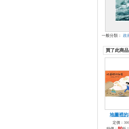
一般分類：
政
買了此商品的
地圖裡的
定價：300
80
特價：
折