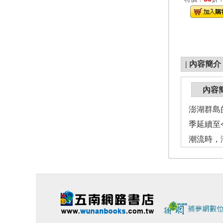
|
內容簡介
內容
澎湖群島
季延續至
潮流時，