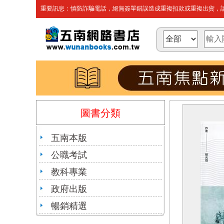
重要訊息：慎防詐騙電話，絕無簽單錯誤造成重複扣款或重複出貨，請
圖書分類
五南本版
公職考試
教科專業
政府出版
暢銷精選