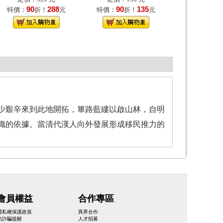
90
288
90
135
特價：
折！
元
特價：
折！
元
少艱辛來到此地開拓，篳路藍縷以啟山林，自明
織的依據。當清代漢人向外發展形成移民推力的
會員權益
合作專區
隱私權保護政策
異界合作
防詐騙提醒
人才招募