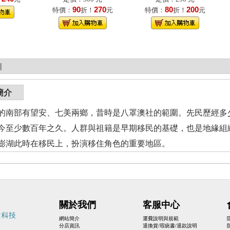
90
270
80
200
特價：
折！
元
特價：
折！
元
|
簡介
的南部有望安、七美兩鄉，昔時是八罩澳社的範圍。先民歷經多
今至少數百年之久。人群與祖籍是早期移民的基礎，也是地緣組
澎湖此時在移民上，扮演移住角色的重要地區。
關於我們
客服中心
網站簡介
運費說明與規範
分店資訊
退換貨/瑕疵書/退款說明