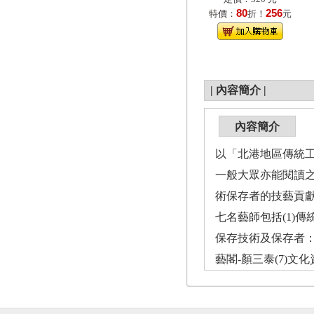
80
256
特價：
折！
元
|
內容簡介
|
內容簡介
以「北港地區傳統
一般大眾亦能閱讀之
術保存者的技藝貢
七名藝師包括(1)傳
保存技術及保存者：
藝閣-顏三泰(7)