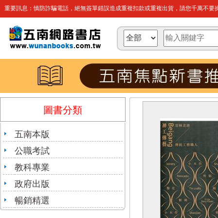
重要訊息：慎防詐騙電話，絕無簽單錯誤造成重複扣款或重複出貨，請您千萬不要操
圖書分類
五南本版
公職考試
教科專業
政府出版
暢銷精選