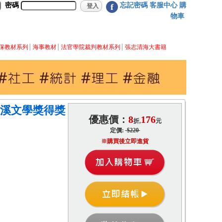
密碼
忘記密碼
客服中心
購
f
物車
保教材系列
海事教材
法官學院裁判教材系列
張志清海大書籍
磺溪文學獎得獎
優惠價：
8
176
折,
元
定價:
$220
※購買後立即進貨