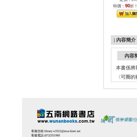
90
特價：
折
|
內容簡介
內容
本書係將
〈可圈的
客服信箱:
library.w3322@msa.hinet.net
客服電話:(07)2351960