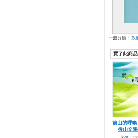
一般分類：
政
買了此商品的
前山的呼喚－
後山文學獎
定價：200