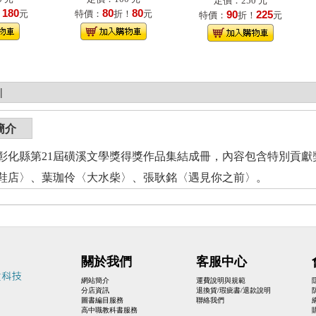
定價：250 元
180
80
80
！
元
特價：
折！
元
90
225
特價：
折！
元
|
簡介
彰化縣第21屆磺溪文學獎得獎作品集結成冊，內容包含特別貢
鞋店〉、葉珈伶〈大水柴〉、張耿銘〈遇見你之前〉。
關於我們
客服中心
網站簡介
運費說明與規範
分店資訊
退換貨/瑕疵書/退款說明
圖書編目服務
聯絡我們
高中職教科書服務