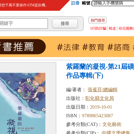
註冊
帳號
您千萬不要操作ATM提款機。
熱門搜尋
165防詐騙
蝦皮
幼兒園教
紫羅蘭的凝視-第21屆
作品專輯(下)
編/著者：
張雀芬/總編輯
出版社：
彰化縣文化局
出版日期：
2019-10-01
ISBN：
9789865423087
參考分類(CAT)：
文化藝術
參考分類(CIP)：
中國文學總集