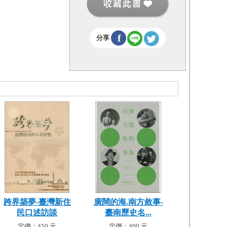
f
分享
跨界築夢-臺灣新住
廣闊的海.南方敘事-
民口述訪談
臺南歷史名...
定價：450 元
定價：400 元