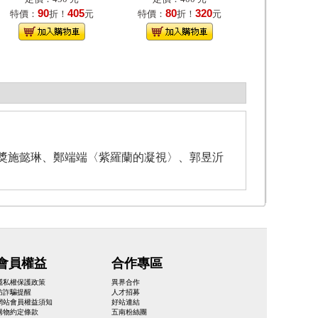
90
405
80
320
特價：
折！
元
特價：
折！
元
獻獎施懿琳、鄭端端〈紫羅蘭的凝視〉、郭昱沂
會員權益
合作專區
隱私權保護政策
異界合作
防詐騙提醒
人才招募
網站會員權益須知
好站連結
購物約定條款
五南粉絲團