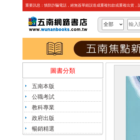
重要訊息：慎防詐騙電話，絕無簽單錯誤造成重複扣款或重複出貨，請
圖書分類
五南本版
公職考試
教科專業
政府出版
暢銷精選