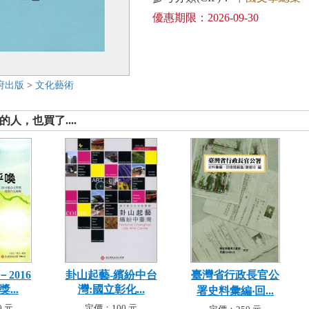
優惠期限：2026-09-30
府出版
>
文化藝術
人，也買了....
2016
卦山起藝-繽紛中台
臺灣省行政長官公
...
灣:國立彰化...
署史料彙編‧回...
 元
定價：100 元