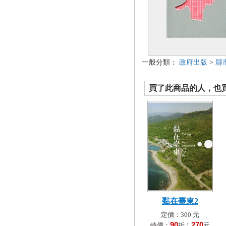
一般分類：
政府出版
>
縣
買了此商品的人，也買了.
黏在臺東2
定價：300 元
90
270
特價：
折！
元