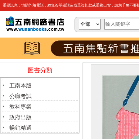
重要訊息：慎防詐騙電話，絕無簽單錯誤造成重複扣款或重複出貨，請您千萬不要操
圖書分類
五南本版
公職考試
教科專業
政府出版
暢銷精選