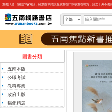
重要訊息：慎防詐騙電話，絕無簽單錯誤造成重複扣款或重複出貨，請您千萬不要操
圖書分類
五南本版
公職考試
教科專業
政府出版
暢銷精選