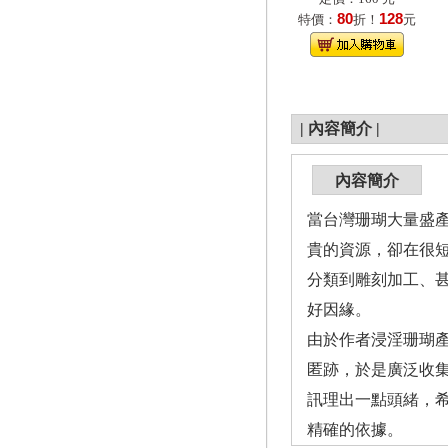
80
128
特價：
折！
元
|
內容簡介
|
內容簡介
當台灣珊瑚大量盛
貴的資源，卻在很
分類到雕刻加工、
好因緣。
由於作者浸淫珊瑚
匿跡，於是廣泛收
訊理出一點頭緒，
精確的依據。