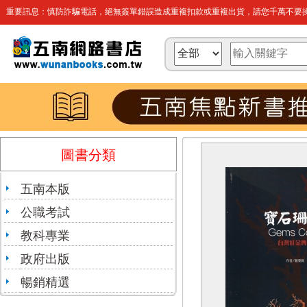
重要訊息：慎防詐騙電話，絕無簽單錯誤造成重複扣款或重複出貨，請您千萬不要操
圖書分類
五南本版
公職考試
教科專業
政府出版
暢銷精選