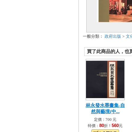
一般分類：
政府出版
>
文
買了此商品的人，也買了.
林永發水墨畫集-自
然與藝境(中...
定價：700 元
80
560
特價：
折！
元