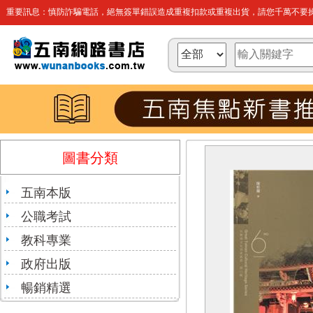
重要訊息：慎防詐騙電話，絕無簽單錯誤造成重複扣款或重複出貨，請您千萬不要操
圖書分類
五南本版
公職考試
教科專業
政府出版
暢銷精選