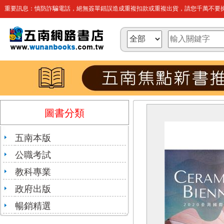
重要訊息：慎防詐騙電話，絕無簽單錯誤造成重複扣款或重複出貨，請您千萬不要操
圖書分類
五南本版
公職考試
教科專業
政府出版
暢銷精選