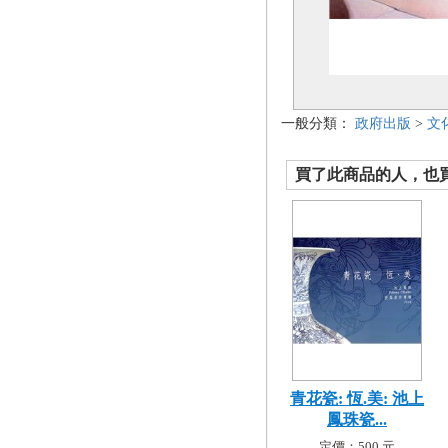
一般分類：
政府出版
>
文
買了此商品的人，也買了.
青花瓷: 恆.美: 池上
鳳珠瓷...
定價：500 元