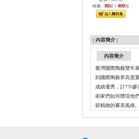
80
400
特價：
折！
元
|
內容簡介
|
內容簡介
臺灣國際陶藝雙年
到國際陶藝界高度重
成績優秀，計770
術家們如何體現他
卻精緻的審美風格