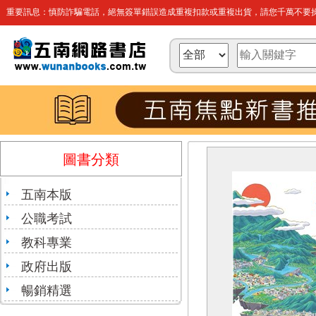
重要訊息：慎防詐騙電話，絕無簽單錯誤造成重複扣款或重複出貨，請您千萬不要操
圖書分類
五南本版
公職考試
教科專業
政府出版
暢銷精選