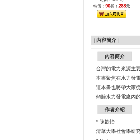
90
288
特價：
折！
元
|
內容簡介
|
內容簡介
台灣的電力來源主
本書聚焦在水力發
這本書也將帶大家
傾聽水力發電廠內
作者介紹
* 陳歆怡
清華大學社會學研