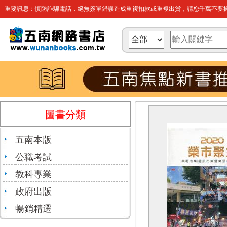
重要訊息：慎防詐騙電話，絕無簽單錯誤造成重複扣款或重複出貨，請您千萬不要操
圖書分類
五南本版
公職考試
教科專業
政府出版
暢銷精選