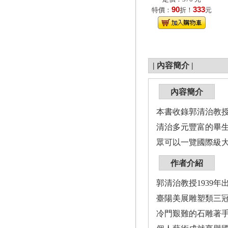
90
333
特價：
折！
元
|
內容簡介
|
內容簡介
本書收錄郭清治教授
清治多元豐富的畢生
眾可以一覽國際級
作者介紹
郭清治教授1939
臺陽美展雕塑類三
冷門艱難的石雕著