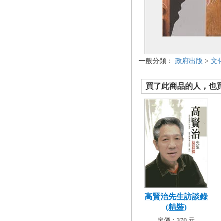
一般分類：
政府出版
>
文
買了此商品的人，也買了.
高賢治先生訪談錄
(精裝)
定價：370 元