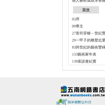
個人藝術成就享譽
目次
03序
09專文
27形符穿梭－世紀豐
29一甲子的雕塑志
83跨世紀的藝術豐
133藝術家年表
139座談會紀實