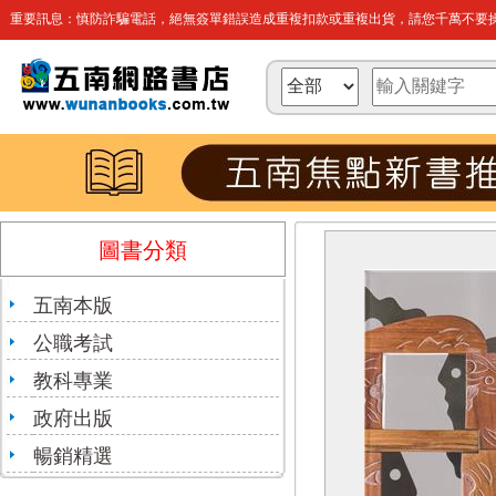
重要訊息：慎防詐騙電話，絕無簽單錯誤造成重複扣款或重複出貨，請您千萬不要操
圖書分類
五南本版
公職考試
教科專業
政府出版
暢銷精選