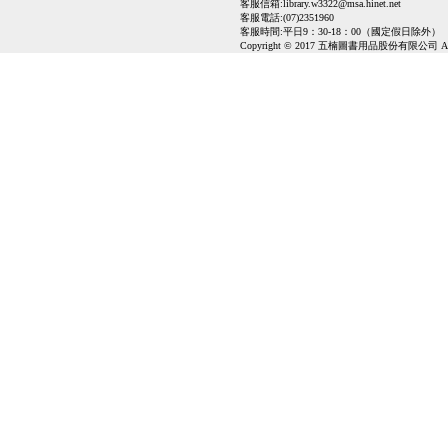
客服信箱:
library.w3322@msa.hinet.net
客服電話:(07)2351960
客服時間:平日9：30-18：00（國定假日除外）
Copyright © 2017 五楠圖書用品股份有限公司 All Ri