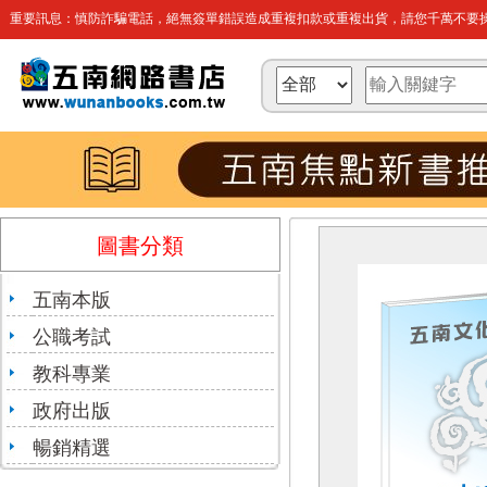
重要訊息：慎防詐騙電話，絕無簽單錯誤造成重複扣款或重複出貨，請您千萬不要操
圖書分類
五南本版
公職考試
教科專業
政府出版
暢銷精選