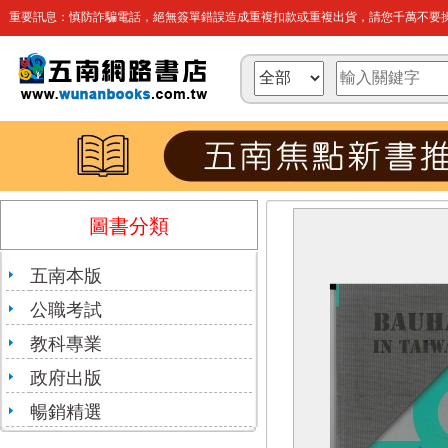
重要訊息：慎防詐騙電話，絕無簽單錯誤造成重複扣款或重複出貨，請您千萬不要操
圖書分類
五南本版
公職考試
教科專業
政府出版
暢銷精選