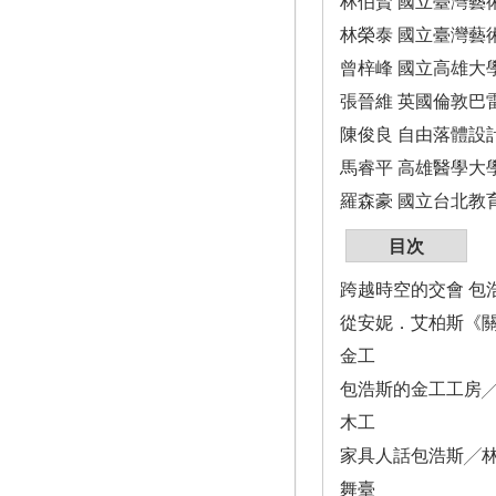
林伯賢 國立臺灣藝
林榮泰 國立臺灣藝
曾梓峰 國立高雄大
張晉維 英國倫敦巴
陳俊良 自由落體設
馬睿平 高雄醫學大
羅森豪 國立台北教
目次
跨越時空的交會 包
從安妮．艾柏斯《關
金工
包浩斯的金工工房╱阮
木工
家具人話包浩斯╱林東
舞臺