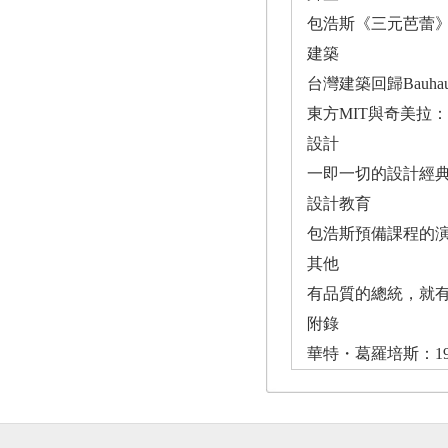
包浩斯《三元芭蕾》
建築
台灣建築回歸Bauh
東方MIT與奇美拉
設計
一即一切的設計經典╱
設計教育
包浩斯預備課程的演
其他
有品質的總統，就有
附錄
華特・葛羅培斯：19