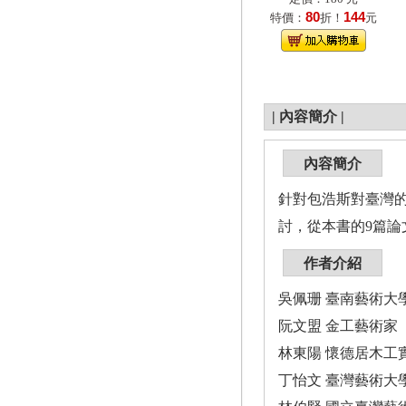
80
144
特價：
折！
元
|
內容簡介
|
內容簡介
針對包浩斯對臺灣
討，從本書的9篇
作者介紹
吳佩珊 臺南藝術大
阮文盟 金工藝術家
林東陽 懷德居木工
丁怡文 臺灣藝術大