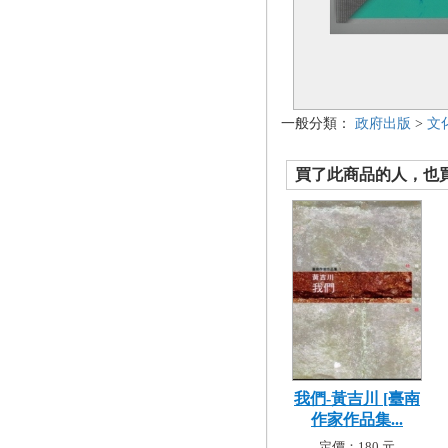
一般分類：
政府出版
>
文
買了此商品的人，也買了.
我們-黃吉川 [臺南
作家作品集...
定價：180 元