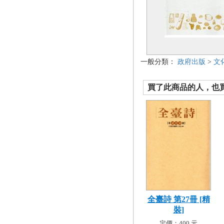
一般分類：
政府出版
>
文
買了此商品的人，也買了.
全臺詩 第27冊 [精
裝]
定價：400 元