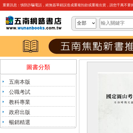
重要訊息：慎防詐騙電話，絕無簽單錯誤造成重複扣款或重複出貨，請您千萬不要操
圖書分類
五南本版
公職考試
教科專業
政府出版
暢銷精選