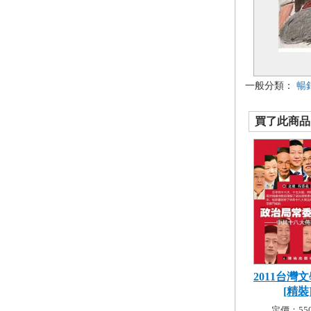
一般分類：
暢
買了此商品的
2011台灣
[精裝
定價：550