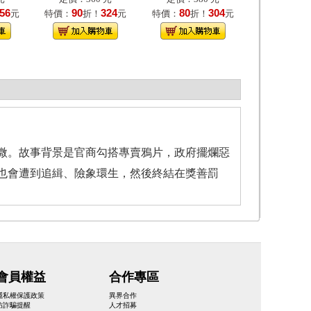
56
90
324
80
304
元
特價：
折！
元
特價：
折！
元
微。故事背景是官商勾搭專賣鴉片，政府擺爛惡
也會遭到追緝、險象環生，然後終結在獎善罰
會員權益
合作專區
隱私權保護政策
異界合作
防詐騙提醒
人才招募