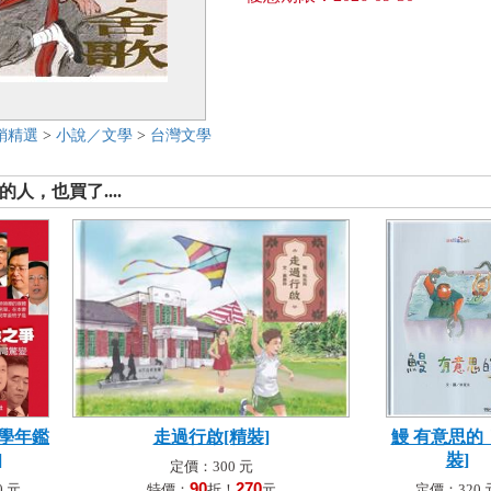
銷精選
>
小說／文學
>
台灣文學
人，也買了....
文學年鑑
走過行啟[精裝]
鰻 有意思的
]
裝]
定價：300 元
90
270
 元
特價：
折！
元
定價：320 