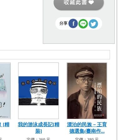
f
分享
！[精
我的游泳成長記[精
漂泊的民族－王育
裝]
德選集(臺南作...
元
定價：360 元
定價：380 元