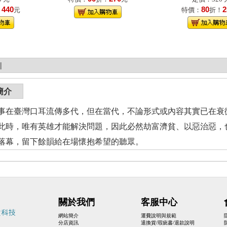
440
80
2
！
元
特價：
折！
|
簡介
事在臺灣口耳流傳多代，但在當代，不論形式或內容其實已在衰
此時，唯有英雄才能解決問題，因此必然劫富濟貧、以惡治惡，
落幕，留下餘韻給在場懷抱希望的聽眾。
關於我們
客服中心
網站簡介
運費說明與規範
分店資訊
退換貨/瑕疵書/退款說明