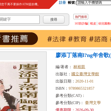
註冊
帳號
您千萬不要操作ATM提款機。
熱門搜尋
165防詐騙
蝦皮
幼兒園教
廖添丁落南l?ng年舍歌(
編/著者：
林裕凱
出版社：
國立臺灣文學館
出版日期：
2020-11-01
ISBN：
9789865321857
參考分類(CAT)：
參考分類(CIP)：
臺灣文學
優惠期限：2026-09-30