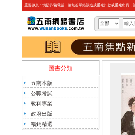
重要訊息：慎防詐騙電話，絕無簽單錯誤造成重複扣款或重複出貨，請
圖書分類
五南本版
公職考試
教科專業
政府出版
暢銷精選