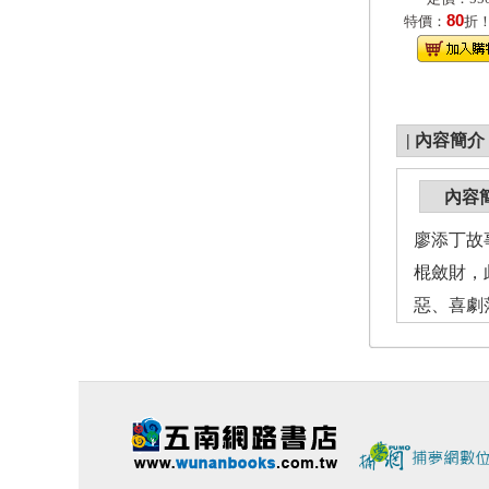
80
特價：
折
|
內容簡介
內容
廖添丁故
棍斂財，
惡、喜劇