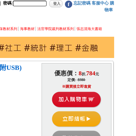
密碼
忘記密碼
客服中心
購
f
物車
保教材系列
海事教材
法官學院裁判教材系列
張志清海大書籍
附USB)
優惠價：
8
784
折,
元
定價:
$980
※購買後立即進貨