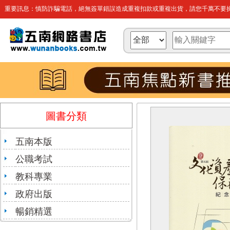
重要訊息：慎防詐騙電話，絕無簽單錯誤造成重複扣款或重複出貨，請您千萬不要操
圖書分類
五南本版
公職考試
教科專業
政府出版
暢銷精選