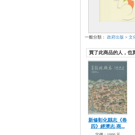
一般分類：
政府出版
>
文
買了此商品的人，也買了.
新修彰化縣志《卷
四》經濟志-商...
定價：1000 元