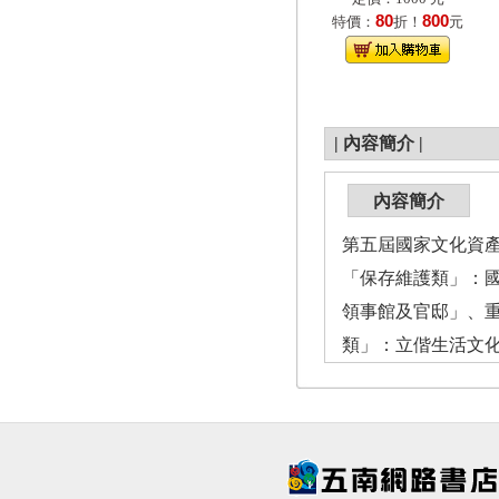
80
800
特價：
折！
元
|
內容簡介
|
內容簡介
第五屆國家文化資產
「保存維護類」：
領事館及官邸」、
類」：立偕生活文