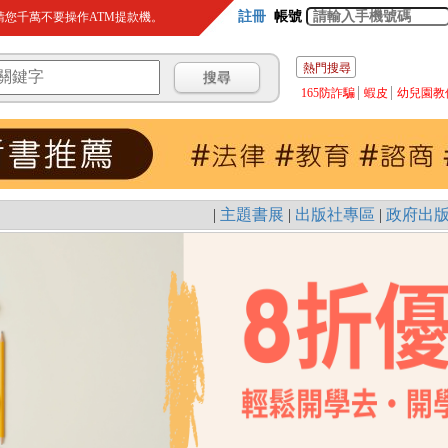
註冊
帳號
您千萬不要操作ATM提款機。
熱門搜尋
165防詐騙
蝦皮
幼兒園教
|
主題書展
|
出版社專區
|
政府出