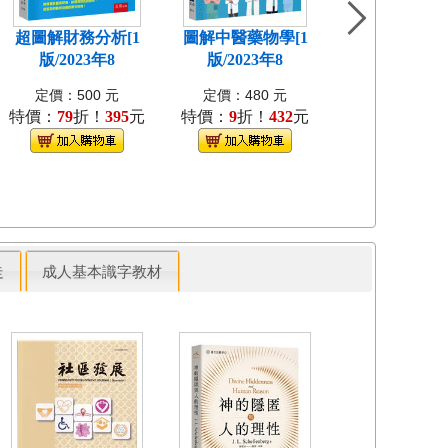
定價：350 
超圖解財務分析[1
圖解中醫藥物學[1
特價：
9
折！
3
版/2023年8
版/2023年8
定價：500 元
定價：480 元
特價：
79
折！
395
元
特價：
9
折！
432
元
走
成人基本識字教材