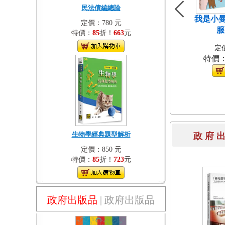
民法債編總論
我是小曼
定價：780 元
服
特價：
85
折！
663
元
定價
特價
生物學經典題型解析
政 府 
定價：850 元
特價：
85
折！
723
元
政府出版品
|
政府出版品