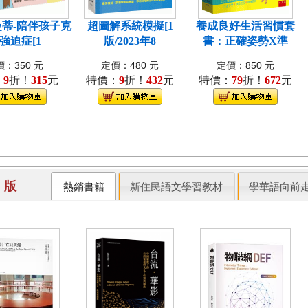
蒂-陪伴孩子克
超圖解系統模擬[1
養成良好生活習慣套
強迫症[1
版/2023年8
書：正確姿勢X準
：350 元
定價：480 元
定價：850 元
：
9
折！
315
元
特價：
9
折！
432
元
特價：
79
折！
672
元
出 版
熱銷書籍
新住民語文學習教材
學華語向前