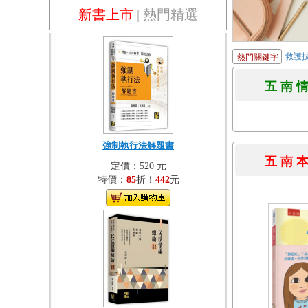
新書上市
|
熱門精選
救護
熱門關鍵字
五 南 
強制執行法解題書
五 南 
定價：520 元
特價：
85
折！
442
元