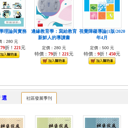
學理論與實務
邊緣教育學：寫給教育
視覺障礙導論[1版/2020
新鮮人的導讀書
年4月
：280 元
：
79
折！
221
元
定價：280 元
定價：500 元
特價：
79
折！
221
元
特價：
9
折！
450
元
精 選
社區發展季刊