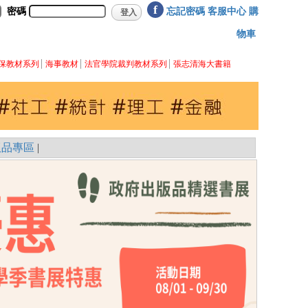
f
密碼
忘記密碼
客服中心
購
物車
保教材系列
海事教材
法官學院裁判教材系列
張志清海大書籍
版品專區
|