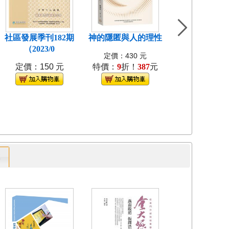
社區發展季刊182期
神的隱匿與人的理性
島嶼食紀[3本不
（2023/0
裝]
定價：430 元
定價：150 元
特價：
9
折！
387
元
定價：1280
特價：
9
折！
1
專