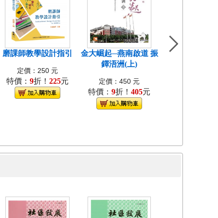
磨課師教學設計指引
金大崛起─燕南啟道 振
中國近代教會大
鐸浯洲(上)
考試研究[1
定價：250 元
特價：
9
折！
225
元
定價：400
定價：450 元
特價：
9
折！
405
元