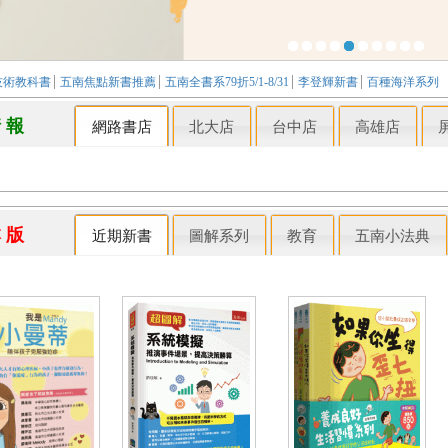
技術教科書
五南焦點新書推薦
五南全書系79折5/1-8/31
李登輝新書
百種海洋系列
情 報
網路書店
北大店
台中店
高雄店
本 版
近期新書
圖解系列
教育
五南小法典