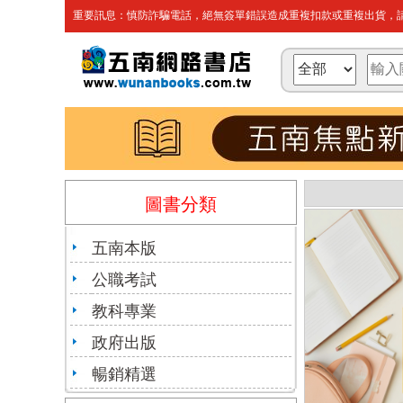
重要訊息：慎防詐騙電話，絕無簽單錯誤造成重複扣款或重複出貨，請
圖書分類
五南本版
公職考試
教科專業
政府出版
暢銷精選