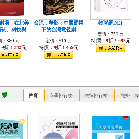
劇場」在北美
台流．華影：中國霸權
物聯網DEF
藝術、科技與
下的台灣電視劇
定價：770 元
特價：
9
折！
693
元
：380 元
定價：510 元
：
9
折！
342
元
特價：
9
折！
459
元
專 業
教育
商學排行榜
法律排行榜
四技/二