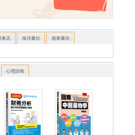
屏東店
海洋書坊
嶺東書坊
心理諮商
我的媽媽是救火
火場的女消