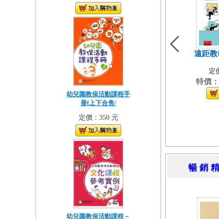
遠距教
定價
特價
幼兒園教保活動課程手
冊[上下合售/
定價：350 元
暢 銷 
幼兒園教保活動課程－