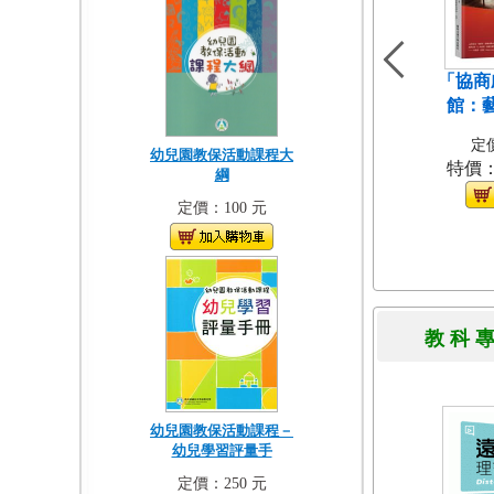
「協商
館：
定價
幼兒園教保活動課程大
特價
綱
定價：100 元
教 科 
幼兒園教保活動課程－
幼兒學習評量手
定價：250 元