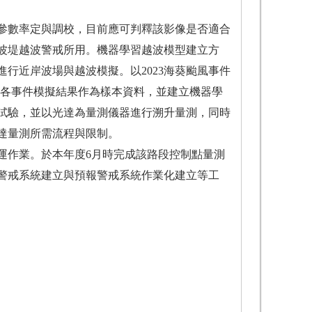
參數率定與調校，目前應可判釋該影像是否適合
波堤越波警戒所用。機器學習越波模型建立方
行近岸波場與越波模擬。以2023海葵颱風事件
將各事件模擬結果作為樣本資料，並建立機器學
試驗，並以光達為量測儀器進行溯升量測，同時
達量測所需流程與限制。
運作業。於本年度6月時完成該路段控制點量測
警戒系統建立與預報警戒系統作業化建立等工