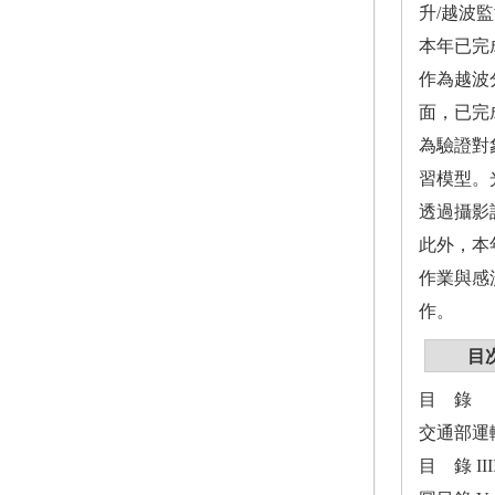
升/越波
本年已完
作為越波
面，已完
為驗證對
習模型。
透過攝影
此外，本
作業與感
作。
目
目 錄
交通部運
目 錄 III