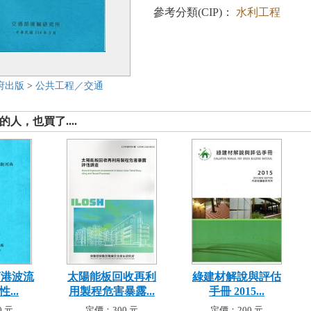
參考分類(CIP)：
水利工程
府出版
>
公共工程／交通
人，也買了....
商港波流
太陽能板回收再利
綠建材解說與評估
...
用製程危害暴露...
手冊 2015...
 元
定價：300 元
定價：200 元