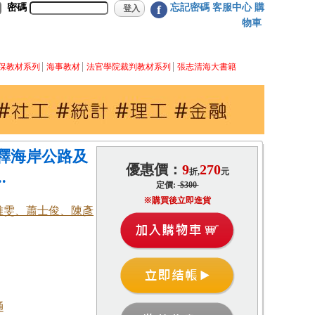
密碼
忘記密碼
客服中心
購
f
物車
保教材系列
海事教材
法官學院裁判教材系列
張志清海大書籍
釋海岸公路及
優惠價：
9
270
折,
元
.
定價:
$300
※購買後立即進貨
雅雯、蕭士俊、陳彥
通