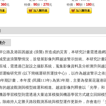
360
90
270
90
180
！
元
特價：
折！
元
特價：
折！
元
|
簡介
岸公路及港區因越波 (浪襲) 所造成的災害，本研究計畫需透過
域受波浪襲擊情況，並發展影像判釋越波警示技術。本研究計畫
區域，需透過已架設之攝影系統，蒐集影像資料及分析溯升與越
部運輸研究所 (以下簡稱運研所運技中心) ，以作為越波警示之依
4年期計畫，本年度 (民國113年) 為第3年期，主要為發展花
有的越波觀測與模型維運和精進。越波影像判釋會以「光學」和
機器學習模型則需透過大量追算模擬與機器學習方式建立回歸模
，除維持人定勝天路段觀測系統與模型運作更新外，亦會進行「