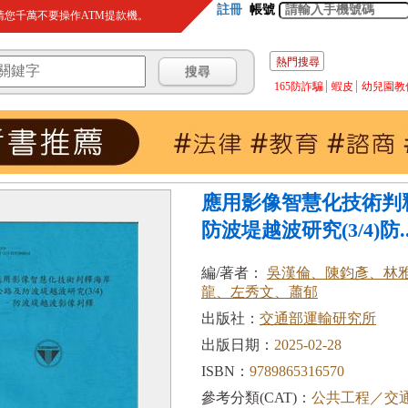
註冊
帳號
您千萬不要操作ATM提款機。
熱門搜尋
165防詐騙
蝦皮
幼兒園教
應用影像智慧化技術判
防波堤越波研究(3/4)防..
編/著者：
吳漢倫、陳鈞彥、林
龍、左秀文、蕭郁
出版社：
交通部運輸研究所
出版日期：
2025-02-28
ISBN：
9789865316570
參考分類(CAT)：
公共工程／交