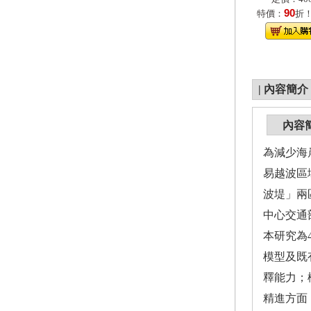
90
特價：
折
|
內容簡介
內容
為減少海
易越波區
波堤」兩
中心交通
本研究為
模型及既
釋能力；
精進方面