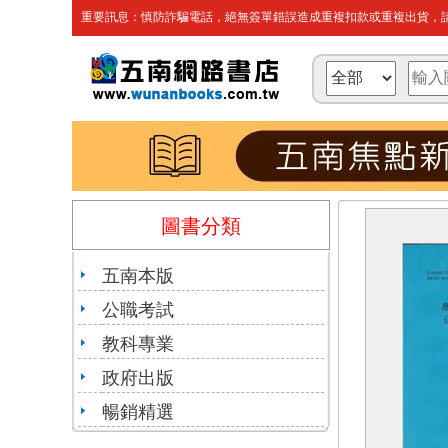
重要訊息：慎防詐騙電話，絕無簽單錯誤造成重複扣款或重複出貨，請
圖書分類
五南本版
公職考試
教科專業
政府出版
暢銷精選