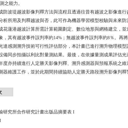
監測之能力。
成防波堤越波影像判釋方法與流程且透過往昔有越波之影像進行
分析所用及判釋越波與否，此可作為機器學習模型校驗與未來防
成花蓮港越波計算所需計算範圍劃定、數位地形與網格建立，並進
象，其有越波事件誤判率約14%；無越波事件誤判率約8％。再
光達感測溯升技術可行性評估部分，本計畫已進行溯升物理模型
設備同步拍攝以利比對量測結果。最後，在依據量測成果評估光
年度亦持續進行人定勝天影像判釋、溯升感測器與預報系統之維
測器維護工作，並於此期間持續協助人定勝天路段溯升影像判釋
次
輸研究所合作研究計畫出版品摘要表 I
I