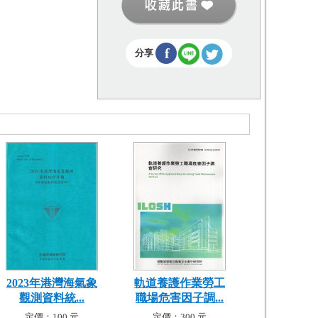
f
分享
2023年港灣海氣象
軌道養護作業勞工
觀測資料統...
職場危害因子調...
定價：100 元
定價：300 元