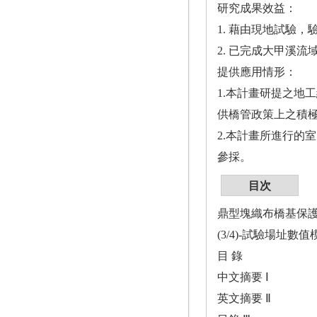
研究成果效益：
1. 藉由現地試驗
2. 已完成大甲溪
提供應用情形：
1.本計畫研提之地工
供橋管政策上之積
2.本計畫所進行的
參採。
目次
鼎型塊織布橋基保
(3/4)-試驗場址數
目 錄
中文摘要 Ⅰ
英文摘要 Ⅱ