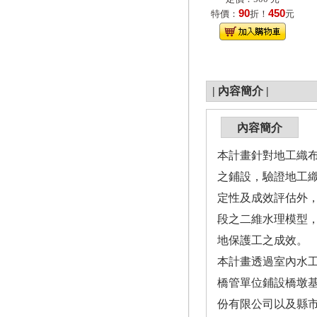
90
450
特價：
折！
元
|
內容簡介
|
內容簡介
本計畫針對地工織布
之鋪設，驗證地工織
定性及成效評估外，
段之二維水理模型
地保護工之成效。
本計畫透過室內水
橋管單位鋪設橋墩
份有限公司以及縣市