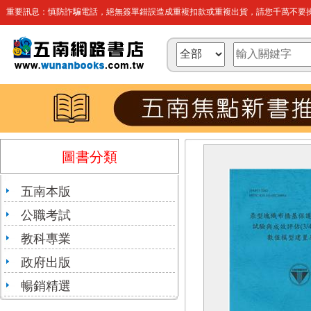
重要訊息：慎防詐騙電話，絕無簽單錯誤造成重複扣款或重複出貨，請您千萬不要操
圖書分類
五南本版
公職考試
教科專業
政府出版
暢銷精選