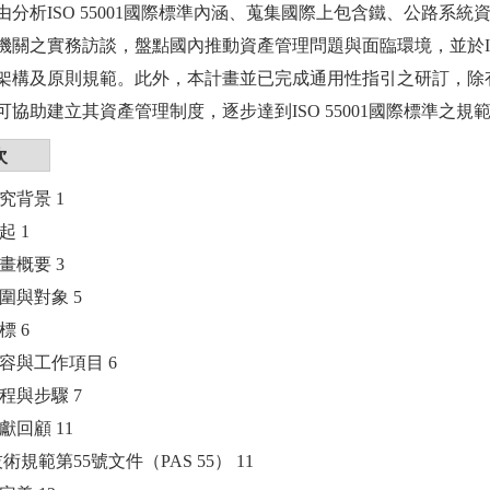
由分析ISO 55001國際標準內涵、蒐集國際上包含鐵、公路系
機關之實務訪談，盤點國內推動資產管理問題與面臨環境，並於ISO
架構及原則規範。此外，本計畫並已完成通用性指引之研訂，除
可協助建立其資產管理制度，逐步達到ISO 55001國際標準之規
次
究背景 1
起 1
計畫概要 3
範圍與對象 5
標 6
內容與工作項目 6
流程與步驟 7
獻回顧 11
技術規範第55號文件（PAS 55） 11