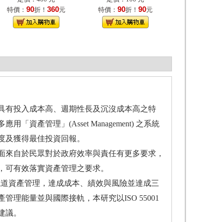
90
360
90
90
特價：
折！
元
特價：
折！
元
具有投入成本高、週期性長及沉沒成本高之特
管理」(Asset Management) 之系統
度及獲得最佳投資回報。
面來自於民眾對於政府效率與責任有更多要求，
，可有效落實資產管理之要求。
化鐵道資產管理，達成成本、績效與風險並達成三
能量並與國際接軌，本研究以ISO 55001
建議。