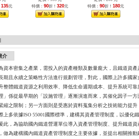
135
90
320
90
180
！
元
特價：
折！
元
特價：
折！
元
|
簡介
為資本密集之產業，需投入的資產種類及數量龐大，且鐵道資產
期且永續之策略性方法進行規劃管理，對此，國際上許多國家多應用「資產
升整體鐵道資源之利用效率、降低生命週期成本、提升系統可靠
理」係從最早期的「設施管理」逐漸演進而來，其催化因子一方
緊縮之限制；另一方面則是受惠於資料蒐集分析之技術能力提升
際上多依據ISO 55001國際標準，建構其資產管理制度，以優
爰此，為協助國內鐵道營運單位導入資產管理制度、提升鐵道資產管理
，做為建構國內鐵道資產管理制度之主要依據，並提出相關推動