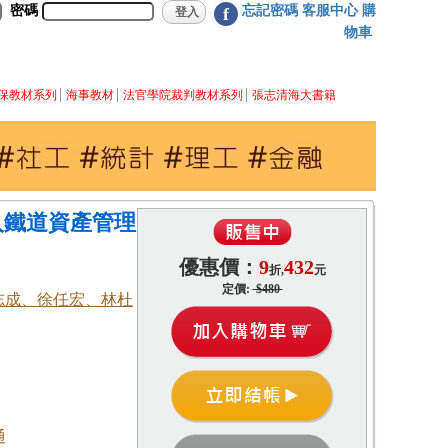
密碼
忘記密碼
客服中心
購
f
物車
保教材系列
海事教材
法官學院裁判教材系列
張志清海大書籍
導入鐵道資產管理
優惠價：
9
432
折,
元
定價:
$480
志成、徐任宏、林杜
通