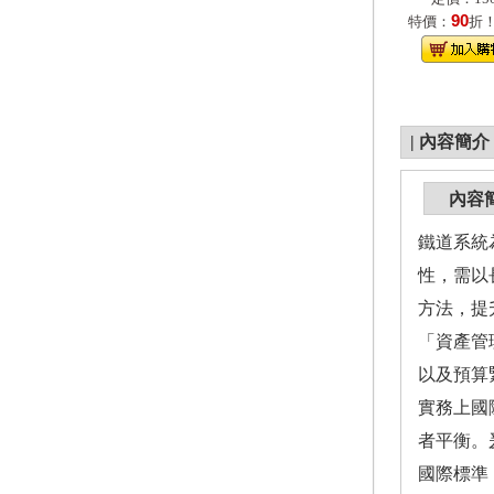
90
特價：
折
|
內容簡介
內容
鐵道系統
性，需以長
方法，提
「資產管
以及預算
實務上國
者平衡。
國際標準