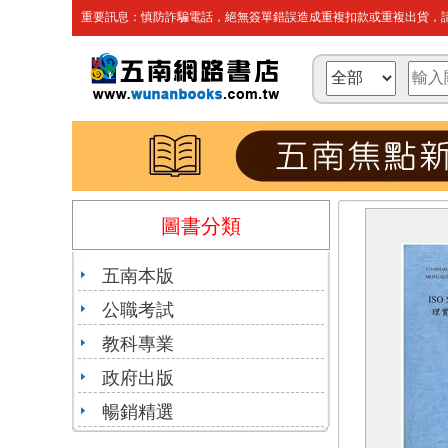
重要訊息：慎防詐騙電話，絕無簽單錯誤造成重複扣款或重複出貨，請
圖書分類
五南本版
公職考試
教科專業
政府出版
暢銷精選