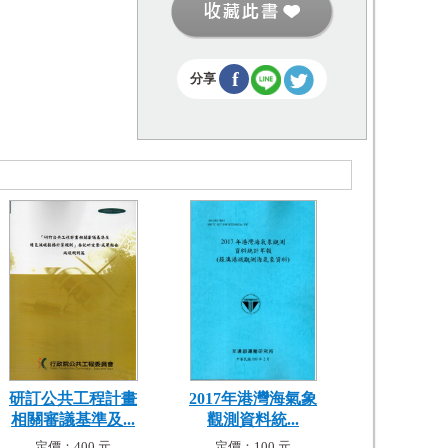
f
分享
研訂公共工程計畫
2017年港灣海氣象
相關審議基準及...
觀測資料統...
定價：400 元
定價：100 元