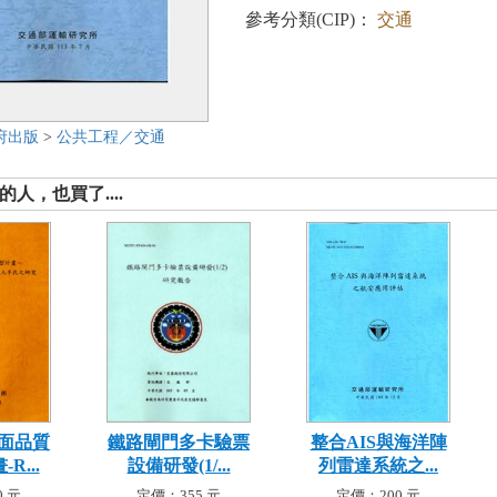
參考分類(CIP)：
交通
府出版
>
公共工程／交通
人，也買了....
面品質
鐵路閘門多卡驗票
整合AIS與海洋陣
R...
設備研發(1/...
列雷達系統之...
 元
定價：355 元
定價：200 元