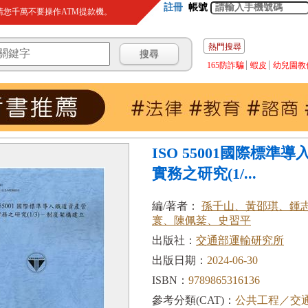
註冊
帳號
您千萬不要操作ATM提款機。
熱門搜尋
165防詐騙
蝦皮
幼兒園教
ISO 55001國際標準
實務之研究(1/...
編/著者：
孫千山、黃邵琪、鍾
寰、陳佩棻、史習平
出版社：
交通部運輸研究所
出版日期：
2024-06-30
ISBN：
9789865316136
參考分類(CAT)：
公共工程／交