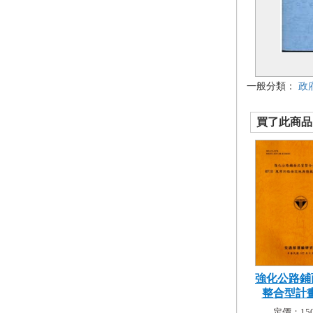
一般分類：
政
買了此商品的
強化公路鋪
整合型計畫-
定價：150