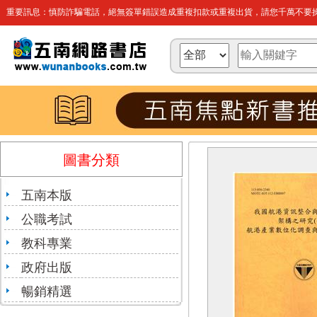
重要訊息：慎防詐騙電話，絕無簽單錯誤造成重複扣款或重複出貨，請您千萬不要操
圖書分類
五南本版
公職考試
教科專業
政府出版
暢銷精選