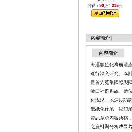
90
315
特價：
折！
元
|
內容簡介
|
內容簡介
海運數位化為航港
進行深入研究。本
畫首先蒐集國際與
港口社群系統、數
化現況，以深度訪談
無紙化作業、縮短
資訊系統內容架構
之資料與分析成果