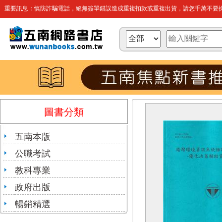
重要訊息：慎防詐騙電話，絕無簽單錯誤造成重複扣款或重複出貨，請您千萬不要操
圖書分類
五南本版
公職考試
教科專業
政府出版
暢銷精選