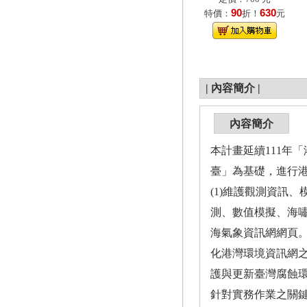
90
630
特價：
折！
元
|
內容簡介
|
內容簡介
本計畫延續111年
臺」為基礎，進行港
(1)維護觀測資訊
測、數值模擬、海嘯
海氣象資訊網網頁。
化港灣環境資訊網之L
護與更新臺灣腐蝕環
針對實務作業之關鍵