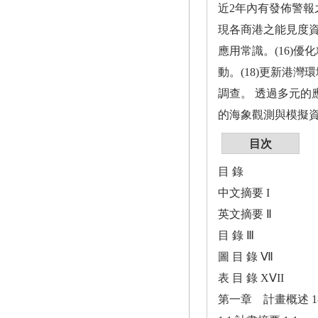
近2年內有發佈警報
現各商港之能見度資
應用常識。(16)
動。(18)更新港灣
調查。 透過多元
的海象觀測與模擬
目次
目 錄
中文摘要 I
英文摘要 Ⅱ
目 錄 Ⅲ
圖 目 錄 Ⅶ
表 目 錄 XⅤII
第一章 計畫概述 1-