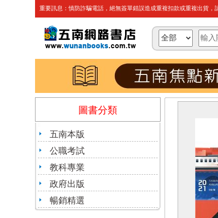
重要訊息：慎防詐騙電話，絕無簽單錯誤造成重複扣款或重複出貨，請
圖書分類
五南本版
公職考試
教科專業
政府出版
暢銷精選