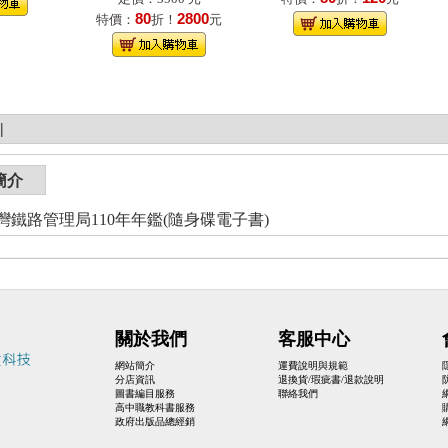
80
2800
特價：
折！
元
|
簡介
灣鐵路管理局110年年鑑(隨身碟電子書)
關於我們
客服中心
網站簡介
運費說明與規範
分店資訊
退換貨/瑕疵書/退款說明
圖書編目服務
聯絡我們
高中職教科書服務
政府出版品總經銷