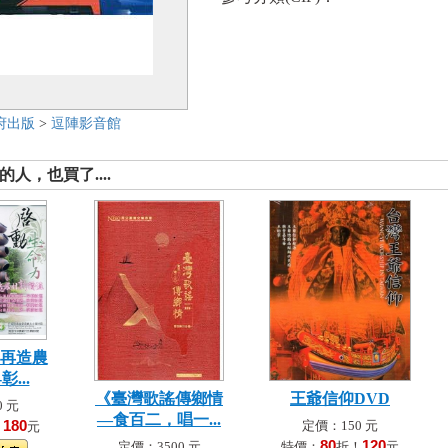
府出版
>
逗陣影音館
人，也買了....
-再造農
...
《臺灣歌謠傳鄉情
王爺信仰DVD
 元
—食百二，唱一...
180
定價：150 元
！
元
80
120
定價：3500 元
特價：
折！
元