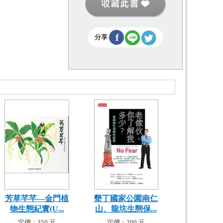
f
分享
芳草芊芊—金門植
墾丁國家公園南仁
物生態紀實(U...
山、龍坑生態保...
定價：350 元
定價：200 元