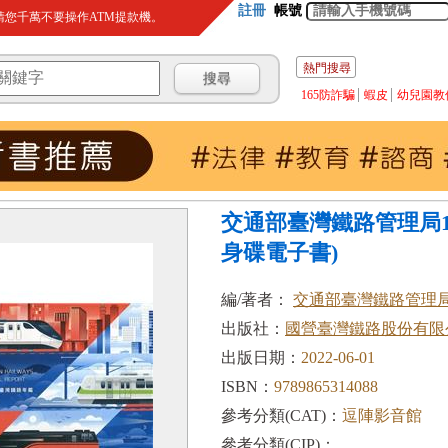
註冊
帳號
您千萬不要操作ATM提款機。
熱門搜尋
165防詐騙
蝦皮
幼兒園教
交通部臺灣鐵路管理局1
身碟電子書)
編/著者：
交通部臺灣鐵路管理
出版社：
國營臺灣鐵路股份有限
出版日期：
2022-06-01
ISBN：
9789865314088
參考分類(CAT)：
逗陣影音館
參考分類(CIP)：