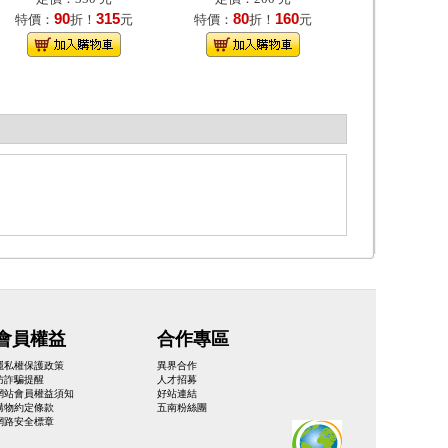
90
315
80
160
特價：
折！
元
特價：
折！
元
會員權益
合作專區
隱私權保護政策
異界合作
防詐騙提醒
人才招募
網站會員權益須知
好站連結
購物約定條款
五南粉絲團
網路安全標章