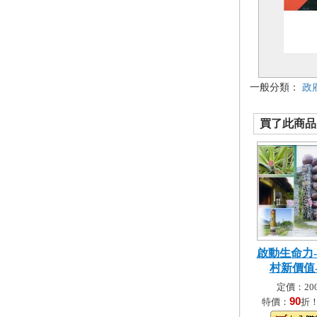
一般分類：
政
買了此商品的
啟動生命力
村新價值-彰
定價：200
90
特價：
折