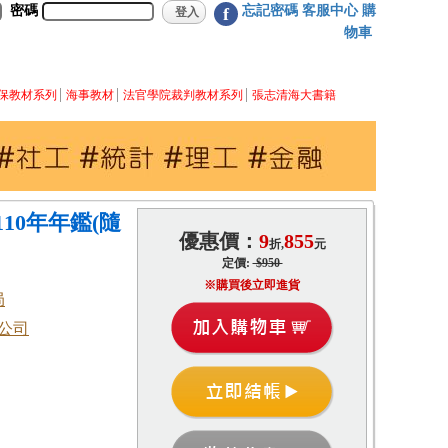
密碼
忘記密碼
客服中心
購
f
物車
保教材系列
海事教材
法官學院裁判教材系列
張志清海大書籍
10年年鑑(隨
優惠價：
9
855
折,
元
定價:
$950
※購買後立即進貨
局
公司