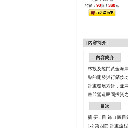
90
360
特價：
折！
元
|
內容簡介
|
內容簡介
林投及隘門黃金海
點的開發與行銷(如
計畫發展方針，並
畫並營造民間投資
目次
摘 要 I 目 錄 II
1-2 第四節 計畫流