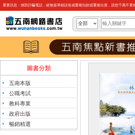
重要訊息：慎防詐騙電話，絕無簽單錯誤造成重複扣款或重複出貨，請您千萬不要操
圖書分類
五南本版
公職考試
教科專業
政府出版
暢銷精選