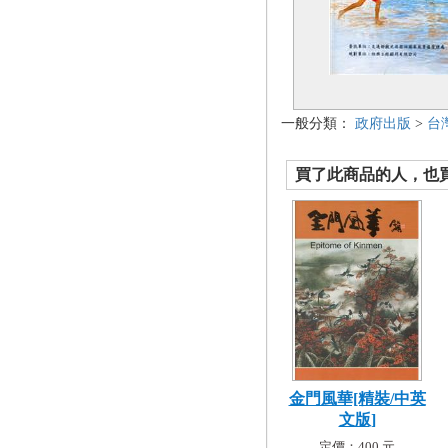
一般分類：
政府出版
>
台
買了此商品的人，也買了.
金門風華[精裝/中英
文版]
定價：400 元