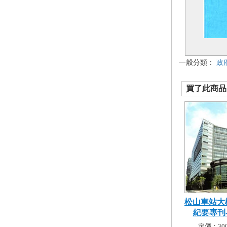
一般分類：
政
買了此商品的
松山車站大
紀要專刊-創
定價：300