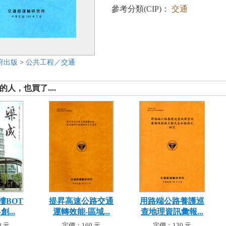
參考分類(CIP)：
交通
府出版
>
公共工程／交通
人，也買了....
樓BOT
提昇高速公路交通
用路端公路養護巡
...
運轉效能-區域...
查地理資訊彙報...
 元
定價：160 元
定價：130 元