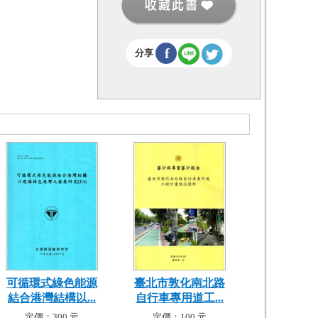
f
分享
可循環式綠色能源
臺北市敦化南北路
結合港灣結構以...
自行車專用道工...
定價：300 元
定價：100 元