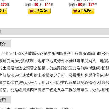
270
90
144
90
117
！
元
特價：
折！
元
特價：
折！
元
|
簡介
1.55K至41.65K邊坡屬公路總局第四區養護工程處所管轄山區
坡遭受向源侵蝕破壞，地形或地質條件不佳且每年受颱風、地震
質土壤淺層邊坡預警之架構，於該路段設置雲端無線感測網?模
之解析法進行邊坡與擋土牆體穩定分析，發展場址客製化具依時
屬雲端儲存與顯示平台，用以互補現有以雨量監測為指標之經驗
通部、公路總局第四區養護工程處及各工務段等單位，做為相關
介紹