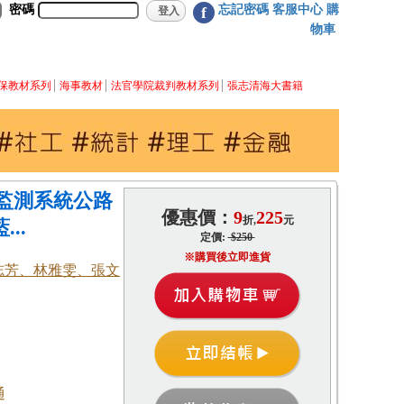
密碼
忘記密碼
客服中心
購
f
物車
保教材系列
海事教材
法官學院裁判教材系列
張志清海大書籍
監測系統公路
優惠價：
9
225
折,
元
..
定價:
$250
※購買後立即進貨
志芳、林雅雯、張文
通