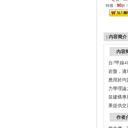
90
特價：
折
|
內容簡介
內容
台7甲線4
岩盤，邊
應用於均
力學理論
並建構專
果提供交
作者