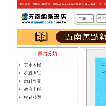
重要訊息：慎防詐騙電話，絕無簽單錯誤造成重複扣款或重複出貨，請
圖書分類
五南本版
公職考試
教科專業
政府出版
暢銷精選