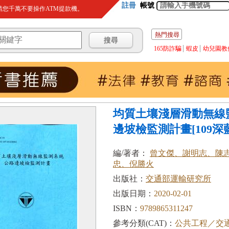
註冊
帳號
您千萬不要操作ATM提款機。
熱門搜尋
165防詐騙
蝦皮
幼兒園教
均質土壤淺層滑動無線
邊坡檢監測計畫[109深藍.
編/著者：
曾文傑、謝明志、陳
忠、倪勝火
出版社：
交通部運輸研究所
出版日期：
2020-02-01
ISBN：
9789865311247
參考分類(CAT)：
公共工程／交