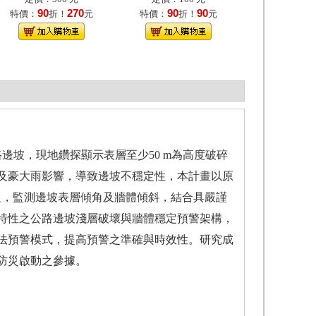
90
270
90
90
特價：
折！
元
特價：
折！
元
公路邊坡，現地鑽探顯示表層至少50 m為高度破碎
及豪大雨影響，導致邊坡不穩定性，本計畫以原
組，監測邊坡表層傾角及牆體傾斜，結合具嚴謹
特性之公路邊坡淺層破壞與牆體穩定預警架構，
法預警模式，提高預警之準確與時效性。研究成
防災啟動之參據。