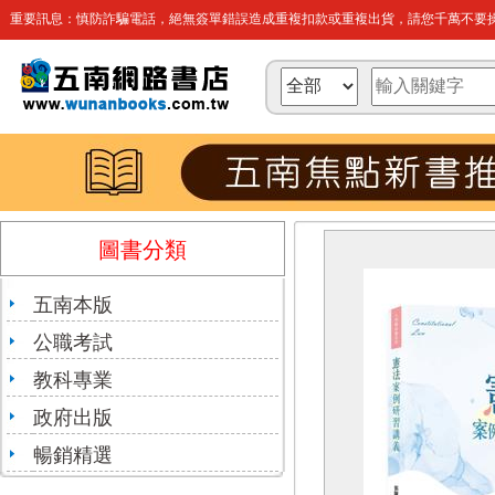
重要訊息：慎防詐騙電話，絕無簽單錯誤造成重複扣款或重複出貨，請您千萬不要操
圖書分類
五南本版
公職考試
教科專業
政府出版
暢銷精選