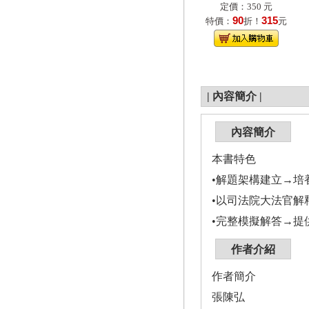
定價：350 元
90
315
特價：
折！
元
|
內容簡介
|
內容簡介
本書特色
•解題架構建立→培
•以司法院大法官
•完整模擬解答→提
作者介紹
作者簡介
張陳弘