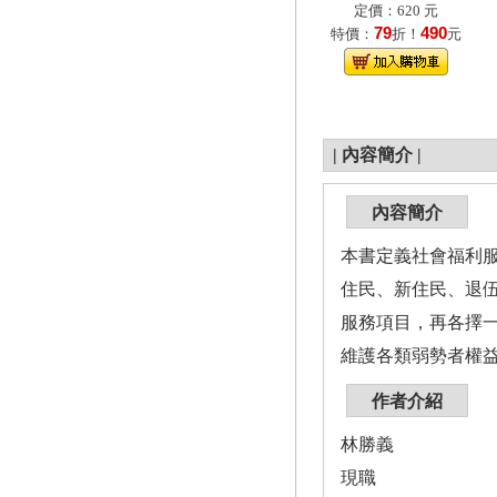
定價：620 元
79
490
特價：
折！
元
|
內容簡介
|
內容簡介
本書定義社會福利
住民、新住民、退伍
服務項目，再各擇一
維護各類弱勢者權
作者介紹
林勝義
現職