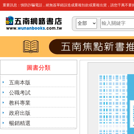
重要訊息：慎防詐騙電話，絕無簽單錯誤造成重複扣款或重複出貨，請您千萬不要操
圖書分類
五南本版
公職考試
教科專業
政府出版
暢銷精選