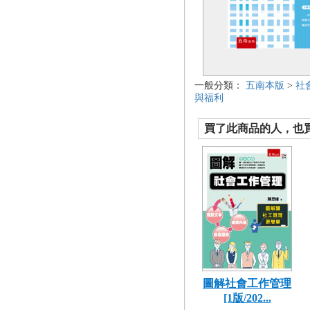
一般分類：
五南本版
>
社
與福利
買了此商品的人，也買了.
圖解社會工作管理
[1版/202...