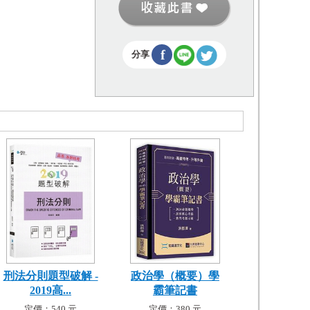
f
分享
刑法分則題型破解 -
政治學（概要）學
2019高...
霸筆記書
定價：540 元
定價：380 元