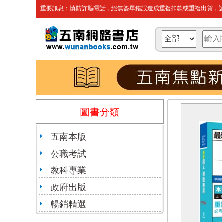
重要訊息：慎防詐騙電話，絕無簽單錯誤造成重複扣款或重複出貨，請
圖書分類
五南本版
公職考試
教科專業
政府出版
暢銷精選