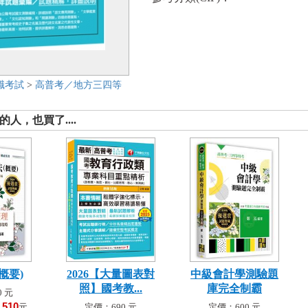
職考試
>
高普考／地方三四等
人，也買了....
概要)
2026【大量圖表對
中級會計學測驗題
照】國考教...
庫完全制霸
 元
510
！
元
定價：690 元
定價：600 元