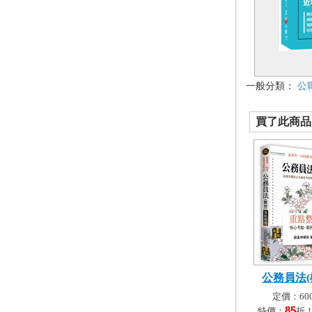
一般分類：
公
買了此商品的
公務員法(
定價：600
85
特價：
折