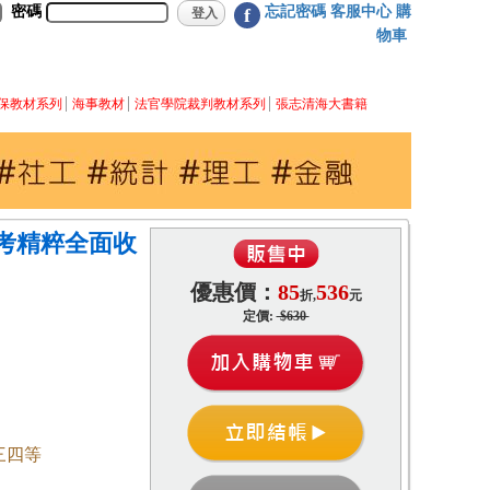
密碼
忘記密碼
客服中心
購
f
物車
保教材系列
海事教材
法官學院裁判教材系列
張志清海大書籍
考精粹全面收
優惠價：
85
536
折,
元
定價:
$630
三四等