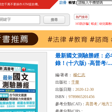
註冊
帳號
您千萬不要操作ATM提款機。
熱門搜尋
165防詐騙
蝦皮
幼兒園教
最新國文測驗勝經：必
錄！(十六版) -高普考/...
編/著者：
楊仁志
出版社：
千華
出版日期：
2020-12-30
ISBN：
9789865201456
參考分類(CAT)：
高普考／地方
參考分類(CIP)：