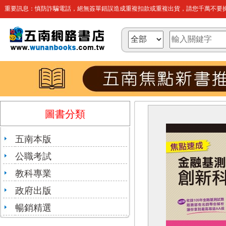
重要訊息：慎防詐騙電話，絕無簽單錯誤造成重複扣款或重複出貨，請您千萬不要操
圖書分類
五南本版
公職考試
教科專業
政府出版
暢銷精選