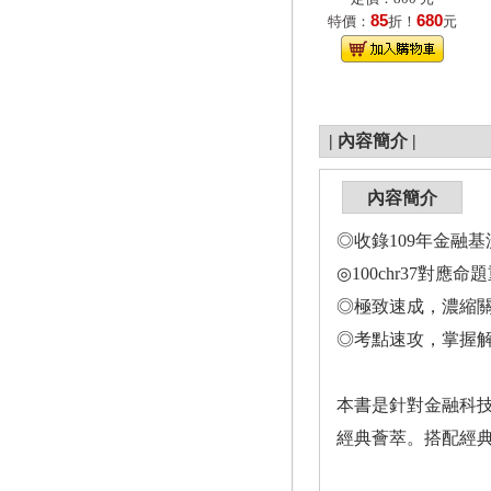
85
680
特價：
折！
元
|
內容簡介
|
內容簡介
◎收錄109年金融
◎100chr37對
◎極致速成，濃縮
◎考點速攻，掌握解題
本書是針對金融科
經典薈萃。搭配經