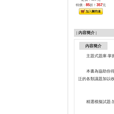
85
357
特價：
折！
元
|
內容簡介
|
內容簡介
主題式題庫‧掌
本書為協助你得以
泛的各類議題加以
精選模擬試題‧加