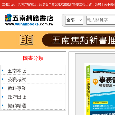
重要訊息：慎防詐騙電話，絕無簽單錯誤造成重複扣款或重複出貨，請您千萬不要操
圖書分類
五南本版
公職考試
教科專業
政府出版
暢銷精選