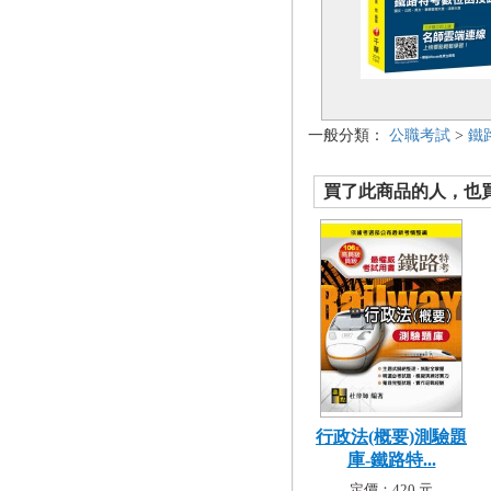
一般分類：
公職考試
>
鐵
買了此商品的人，也買了.
行政法(概要)測驗題
庫-鐵路特...
定價：420 元