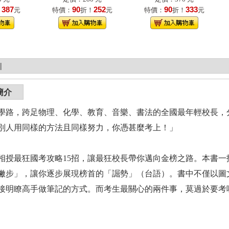
387
90
252
90
333
！
元
特價：
折！
元
特價：
折！
元
|
簡介
學路，跨足物理、化學、教育、音樂、書法的全國最年輕校長，
別人用同樣的方法且同樣努力，你憑甚麼考上！」
相授最狂國考攻略15招，讓最狂校長帶你邁向金榜之路。本書
撇步」，讓你逐步展現榜首的「誳勢」（台語）。書中不僅以圖
接明瞭高手做筆記的方式。而考生最關心的兩件事，莫過於要考