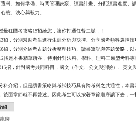
何選科、如何準備、時間管理訣竅、讀書計畫、分配讀書進度、
考心態、決心與毅力。
授最狂國考攻略15招給您，讓你打通任督二脈，！
第3招，分別幫助考生進行生涯分析與抉擇、分享國考類科選擇
第6招，分別介紹考古題分析整理技巧、讀書筆記與答題策略，以
第12招是本書精華所在，特別針對法科、學科、理科三類型考科
~第15招，針對國考共同科目，國文（作文、公文與測驗）、英文
分科介紹，但是讀書策略與考試技巧具有跨考科之共通性，本書
，後面章節就不再贅述。因此考生可以按著章節順序讀下去，一
介紹
謝龍卿