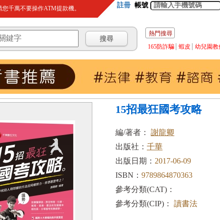
註冊
帳號
您千萬不要操作ATM提款機。
熱門搜尋
165防詐騙
蝦皮
幼兒園教
15招最狂國考攻略
編/著者：
謝龍卿
出版社：
千華
出版日期：
2017-06-09
ISBN：
9789864870363
參考分類(CAT)：
參考分類(CIP)：
讀書法