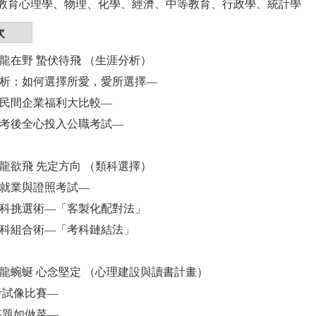
教育心理學、物理、化學、經濟、中等教育、行政學、統計學
次
真龍在野 蟄伏待飛 （生涯分析）
涯分析：如何選擇所愛，愛所選擇—
職與民間企業福利大比較—
慎思考後全心投入公職考試—
強龍欲飛 先定方向 （類科選擇）
學、就業與證照考試—
考類科挑選術—「客製化配對法」
考類科組合術—「考科鏈結法」
蟠龍蜿蜒 心念堅定 （心理建設與讀書計畫）
書考試像比賽—
題答題如做菜—