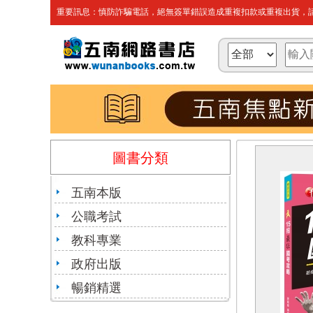
重要訊息：慎防詐騙電話，絕無簽單錯誤造成重複扣款或重複出貨，請
圖書分類
五南本版
公職考試
教科專業
政府出版
暢銷精選