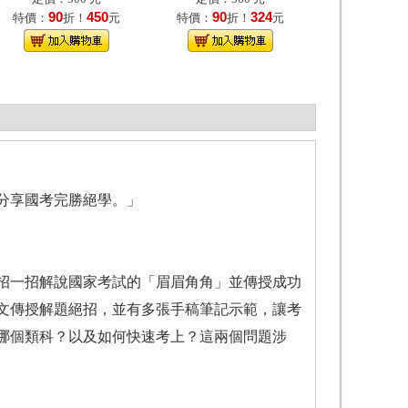
90
450
90
324
特價：
折！
元
特價：
折！
元
分享國考完勝絕學。」
一招一招解說國家考試的「眉眉角角」並傳授成功
文傳授解題絕招，並有多張手稿筆記示範，讓考
哪個類科？以及如何快速考上？這兩個問題涉