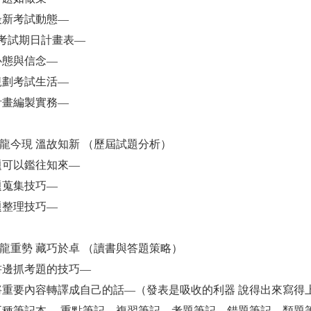
握最新考試動態—
06年考試期日計畫表—
試心態與信念—
極規劃考試生活—
書計畫編製實務—
古龍今現 溫故知新 （歷屆試題分析）
古題可以鑑往知來—
古題蒐集技巧—
古題整理技巧—
神龍重勢 藏巧於卓 （讀書與答題策略）
讀書邊抓考題的技巧—
如何將重要內容轉譯成自己的話—（發表是吸收的利器 說得出來寫得
建立五種筆記本— 重點筆記、複習筆記、考題筆記、錯題筆記、類題