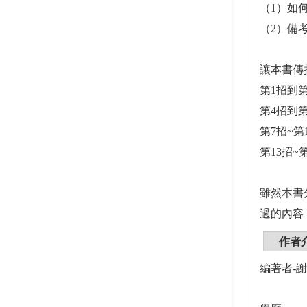
（1）如
（2）備
讓本書傳
第1招到
第4招到
第7招~
第13招
雖然本書
過的內容
作者
編著者-