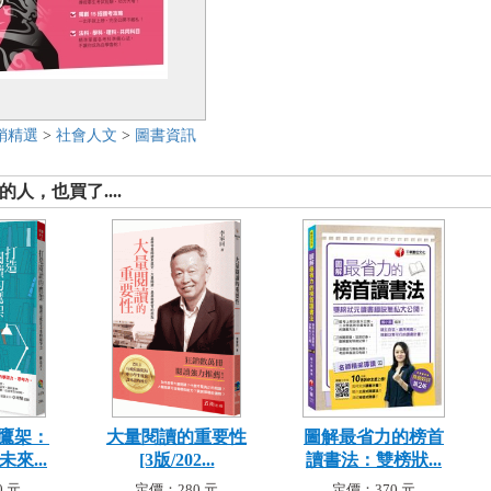
銷精選
>
社會人文
>
圖書資訊
人，也買了....
鷹架：
大量閱讀的重要性
圖解最省力的榜首
來...
[3版/202...
讀書法：雙榜狀...
 元
定價：280 元
定價：370 元