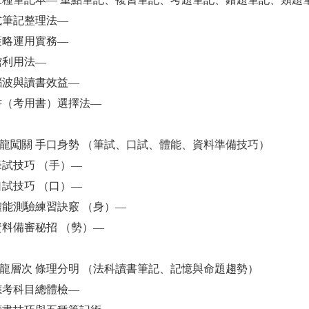
題式筆記整理法—
書策略運用實務—
書館利用法—
習腦波與讀書效益—
考書（考用書）選擇法—
俊龍闖關 手口身勢 （筆試、口試、體能、資料準備技巧）
考筆試技巧 （手）—
考口試技巧 （口）—
考體能測驗練習訣竅 （身）—
考資料備審秘招 （勢）—
法龍層次 條理分明 （法科讀書筆記、記憶與命題趨勢）
考應考科目總體檢—