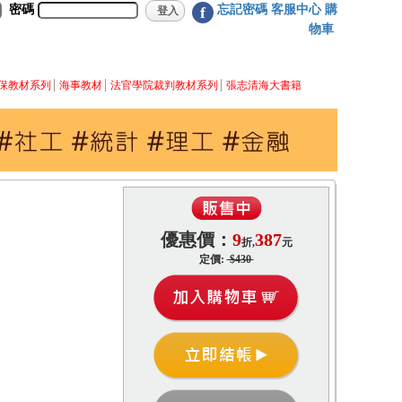
密碼
忘記密碼
客服中心
購
f
物車
保教材系列
海事教材
法官學院裁判教材系列
張志清海大書籍
優惠價：
9
387
折,
元
定價:
$430