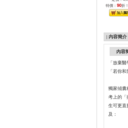
90
特價：
折
|
內容簡介
內容
「放棄醫
「若你和
獨家傾囊
考上的「
生可更直
及：