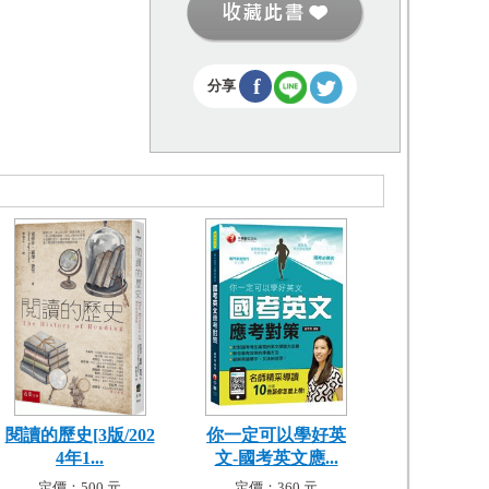
f
分享
閱讀的歷史[3版/202
你一定可以學好英
4年1...
文-國考英文應...
定價：500 元
定價：360 元