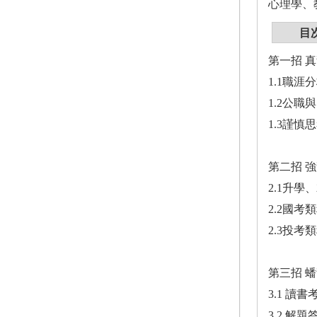
心理學、
目
第一招 
1.1職
1.2公
1.3謹
第二招 
2.1升
2.2國
2.3投
第三招 
3.1 讀
3.2 解