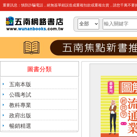
重要訊息：慎防詐騙電話，絕無簽單錯誤造成重複扣款或重複出貨，請您千萬不要操
圖書分類
五南本版
公職考試
教科專業
政府出版
暢銷精選