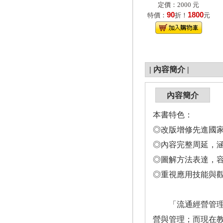
定價：2000 元
90
1800
特價：
折！
元
|
內容簡介
|
內容簡介
本書特色：
◎改版增修先進國
◎內容完整周延，
◎圖解方法表達，
◎重視應用技能與
「流通經營管理」（D
營與管理；而現在