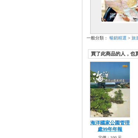
一般分類：
暢銷精選
>
旅
買了此商品的人，也買了.
海洋國家公園管理
處99年年報
定價：100 元