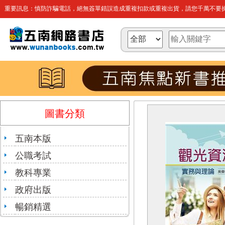
重要訊息：慎防詐騙電話，絕無簽單錯誤造成重複扣款或重複出貨，請您千萬不要操
圖書分類
五南本版
公職考試
教科專業
政府出版
暢銷精選