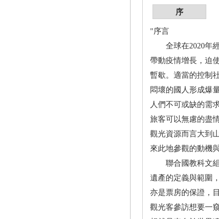
序
"序言
全球在2020年經
帶動疫情增長，迫
暫歇。適當的控制
悶壞的國人形成爆
人們不可或缺的需
旅客可以無慮的盡
觀光資源而言大到
來此地參觀的動機
聯合國教科文組織(
遺產的定義與範圍
亦是票房的保證，目
觀光客參訪想要一