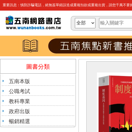
重要訊息：慎防詐騙電話，絕無簽單錯誤造成重複扣款或重複出貨，請您千萬不要操
圖書分類
五南本版
公職考試
教科專業
政府出版
暢銷精選