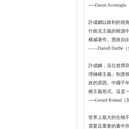
──Daron Ac
許成鋼以鋒利的視
什維克主義的根源
權威著作。憲政自
——Darrell D
許成鋼，這位曾撰
理極權主義」制度
政的原因。中國千
權主義形式。這是
──Gerard R
世界上最大的生物
震驚且重要的書中