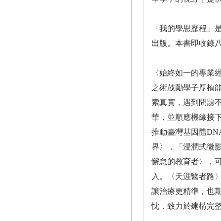
「我的學思歷程」
出版。本書即收錄
〈始終如一的專業
之術鼓勵學子厚植
索真實，遇到問題
華，並順應機緣接
推動臺灣基因體D
界〉，「浸潤式微
懈怠的教育者〉，
入。〈天涯醫者路
讓治療更精準，也
忱，致力於建構完