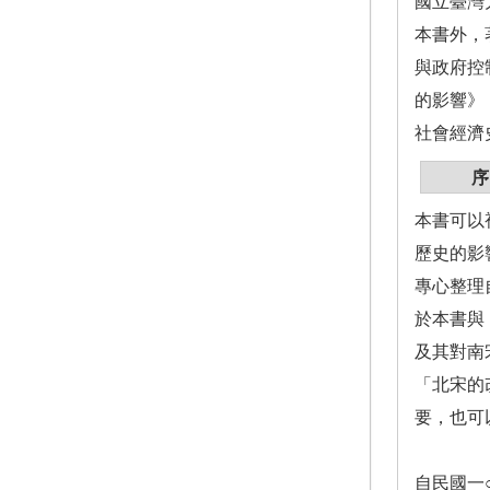
國立臺灣
本書外，
與政府控
的影響》
社會經濟
序
本書可以
歷史的影
專心整理
於本書與
及其對南
「北宋的
要，也可
自民國一