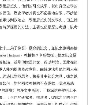
學術思想史，他們的研究成果，就出身歷史學的
的價值。歷史學者其實也不必畫地自限，不妨踏
地牽涉到政治史、學術思想史與文學史，但主體
論時所採用的方法，主要也仍是歷史考證，以考
及七十二弟子像贊〉撰寫的記文，並以之說明秦檜
s Hartman）教授和李卓穎教授，據之以合撰
授相識，並承他贈送此文，得以拜讀，因此在第
兩人能夠提供修改意見。由於說法與他們兩人在
，經過比對並思考，接受其中部分意見，據之以
論如何，對於兩位教授的不吝賜教，我深為感
史的影響》的序文中所講：「我深信在學術上不
展」；不同的研究者、撰述者，彼此之間的不同
不宜認為此是即彼非，而應該是可以並存以供學