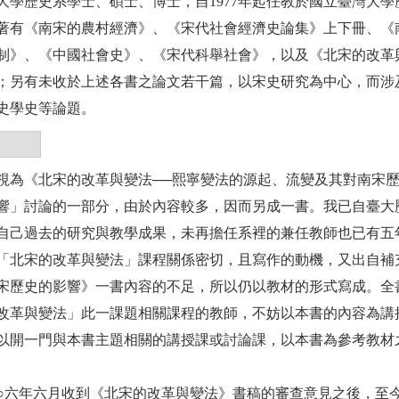
大學歷史系學士、碩士、博士，自1977年起任教於國立臺灣大學
著有《南宋的農村經濟》、《宋代社會經濟史論集》上下冊、《
制》、《中國社會史》、《宋代科舉社會》，以及《北宋的改革
；另有未收於上述各書之論文若干篇，以宋史研究為中心，而涉
史學史等論題。
視為《北宋的改革與變法──熙寧變法的源起、流變及其對南宋
響」討論的一部分，由於內容較多，因而另成一書。我已自臺大
自己過去的研究與教學成果，未再擔任系裡的兼任教師也已有五
「北宋的改革與變法」課程關係密切，且寫作的動機，又出自補
宋歷史的影響》一書內容的不足，所以仍以教材的形式寫成。全
改革與變法」此一課題相關課程的教師，不妨以本書的內容為講
以開一門與本書主題相關的講授課或討論課，以本書為參考教材
○六年六月收到《北宋的改革與變法》書稿的審查意見之後，至