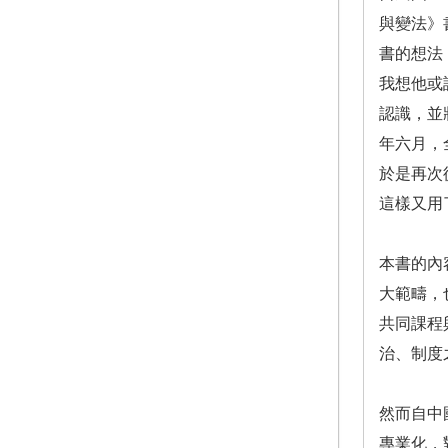
與變法》
書的想法
我想他或
認識，並
年六月，
於是再次
這樣又用
本書的內
大範疇，
共同課程
治、制度
然而自中
專業化，