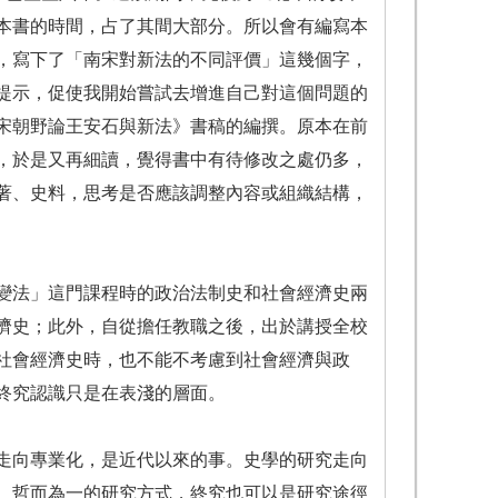
本書的時間，占了其間大部分。所以會有編寫本
，寫下了「南宋對新法的不同評價」這幾個字，
提示，促使我開始嘗試去增進自己對這個問題的
宋朝野論王安石與新法》書稿的編撰。原本在前
，於是又再細讀，覺得書中有待修改之處仍多，
著、史料，思考是否應該調整內容或組織結構，
變法」這門課程時的政治法制史和社會經濟史兩
濟史；此外，自從擔任教職之後，出於講授全校
社會經濟史時，也不能不考慮到社會經濟與政
終究認識只是在表淺的層面。
走向專業化，是近代以來的事。史學的研究走向
、哲而為一的研究方式，終究也可以是研究途徑