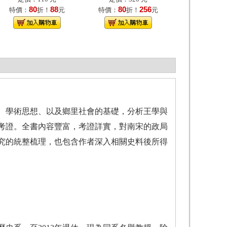
80
88
80
256
特價：
折！
元
特價：
折！
元
、學術思想、以及鄉里社會的基礎，分析王學與
考證。全書內容豐富，考證詳實，對南宋的政局
究的統整梳理，也包含作者深入相關史料後所得