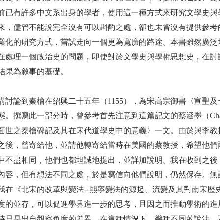
前已有許多中文系出身的學者，使用這一種方式來研究文學史與
來，儘管不能說完全沒有可以斟酌之處，卻也未嘗沒有提供參考
業化的研究方式，嘗試走向一個更為寬廣的路途。本書雖然廣泛
在處理一個政治史的問題，即使對於文學史與學術思想史，在討
結果為敘事的基礎。
講討論到秦檜在紹興二十五年（1155），為宋高宗御書〈宣聖
態。撰寫此一部分時，曾參考首先注意到這篇記文的蔡涵墨（Charle
面世之秦檜碑記及其在宋代道學史中的意義〉一文。由於與李教
之後，曾寄給他，並請他轉寄給當時在美國的蔡教授，希望他們
中不盡相同，他們也都坦誠地提出，並詳加說明。我在收到之後
內容，但有想法不同之處，於是寫信向他們說明，仍然保存。無
我在《北宋的改革與變法─熙寧變法的源起、流變及其對南宋歷
度的並存，可以促進學界進一步的思考，且因之而推動學術的進
時只是出自觀察角度的差異，在這種情況下，幾種不同的說法，