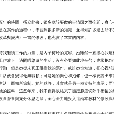
。
五年的時間，撰寫此書，很多應該要做的事情因之而拖延，身心
是在寫作的過程中，學習到很多新的知識，並得知許多過去所不
改革與變法》一書的修改，也充實了本書的內容。
持我繼續工作的力量，是內子梅玲的寬容。她雖然一直擔心我這
工作放下，過閒暇悠遊的生活，沒有必要如此地辛勞；也常抱怨
行動，但是她從未真正阻擋我的寫作。或許她也知道，把心裡想
生活便會變得毫無聊賴；可是她的擔心和抱怨，也一樣要說出來
生活，而知所節制。她的默許，其實就是另一種支持的表示；而
她的照料，這些年來，我不僅得以結束了攝護腺癌切除手術後的
飲食營養與充分休息之餘，全心全力地投入這兩本教材的修改與
謝兩位審查人，以及幫我查核書稿中各種問題的吳雅婷女士和鄒