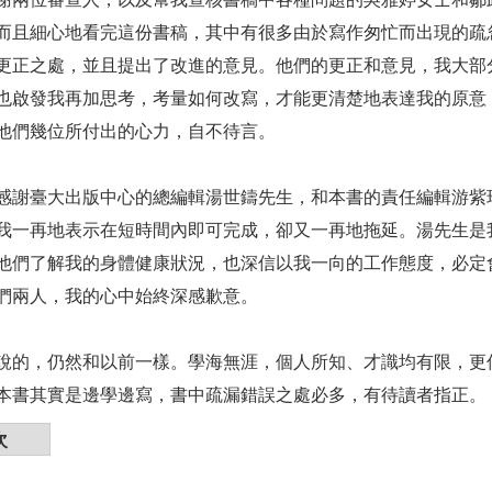
而且細心地看完這份書稿，其中有很多由於寫作匆忙而出現的疏
更正之處，並且提出了改進的意見。他們的更正和意見，我大部
也啟發我再加思考，考量如何改寫，才能更清楚地表達我的原意
他們幾位所付出的心力，自不待言。
感謝臺大出版中心的總編輯湯世鑄先生，和本書的責任編輯游紫
我一再地表示在短時間內即可完成，卻又一再地拖延。湯先生是
他們了解我的身體健康狀況，也深信以我一向的工作態度，必定
們兩人，我的心中始終深感歉意。
說的，仍然和以前一樣。學海無涯，個人所知、才識均有限，更
本書其實是邊學邊寫，書中疏漏錯誤之處必多，有待讀者指正。
次