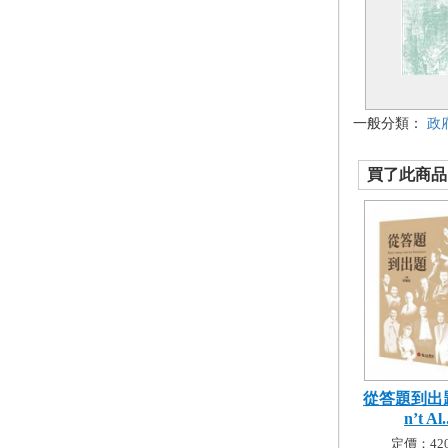
一般分類：
政
買了此商品的
從答題到出
n’t Al.
定價：420