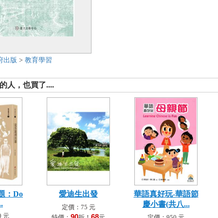
府出版
>
教育學習
人，也買了....
題：Do
愛迪生出發
華語真好玩-華語節
..
慶小書(共八...
定價：75 元
 元
90
68
特價：
折！
元
定價：950 元