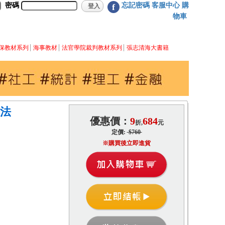
密碼
忘記密碼
客服中心
購
f
物車
保教材系列
海事教材
法官學院裁判教材系列
張志清海大書籍
法
優惠價：
9
684
折,
元
定價:
$760
※購買後立即進貨