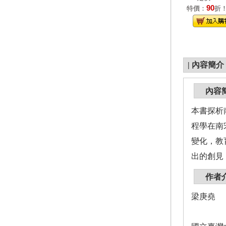
90
特價：
折
|
內容簡介
內容
本書探析
程學在南
變化，教
出的創見
作者
梁庚堯