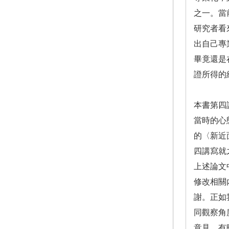
之一。當
研究者看
出自己專
畢竟還是
證所得的
本書第四
當時的心
的〈新近
四講寫就
上述論文
修改相關
謝。正如
同觀察角
意見，有