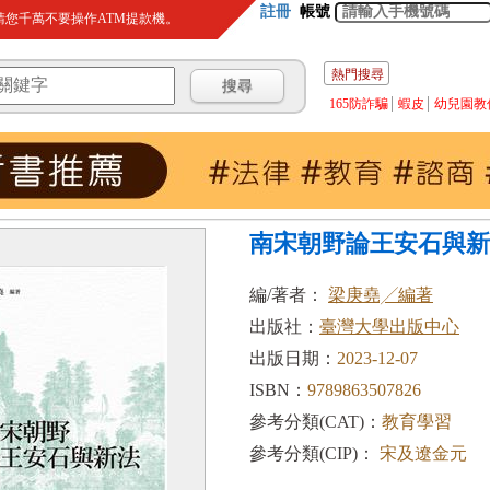
註冊
帳號
您千萬不要操作ATM提款機。
熱門搜尋
165防詐騙
蝦皮
幼兒園教
南宋朝野論王安石與新
編/著者：
梁庚堯╱編著
出版社：
臺灣大學出版中心
出版日期：
2023-12-07
ISBN：
9789863507826
參考分類(CAT)：
教育學習
參考分類(CIP)：
宋及遼金元