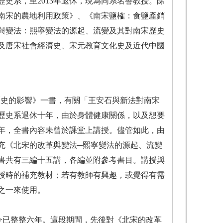
歷史系，至2013年退休，現為同系名譽教授。除
南宋的農地利用政策》、《南宋鹽榷：食鹽產銷
與變法：熙寧變法的源起、流變及其對南宋歷史
及唐宋社會經濟史、宋元教育文化史及近代中國
歷史的影響》一書，有關「王安石與新法對南宋
歷史系退休十年，由於身體健康關係，以及想要
年，全書內容未曾於課堂上講授。儘管如此，由
充《北宋的改革與變法─熙寧變法的源起、流變
書共有三編十五講，各編並附參考書目。講授與
授時的補充教材；若有教師有興趣，或覺得有需
之一來使用。
今已整整六年。這段期間，先後對《北宋的改革