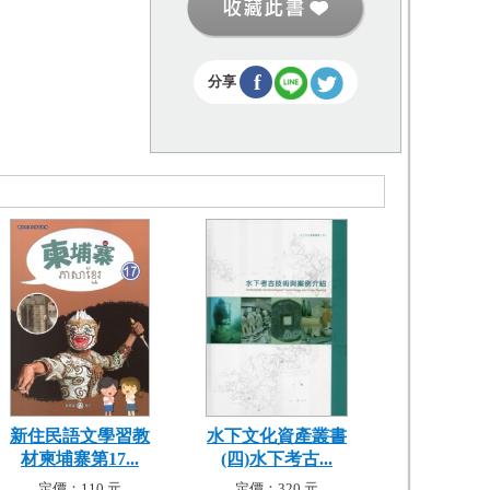
f
分享
新住民語文學習教
水下文化資產叢書
材柬埔寨第17...
(四)水下考古...
定價：110 元
定價：320 元