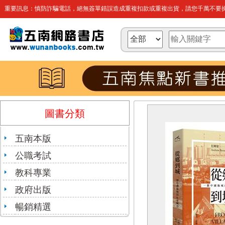
重要訊息：慎防詐騙電話，絕無簽單錯誤造成重複扣款或重複出貨，請您千萬不要操
圖書分類
五南本版
公職考試
教科專業
政府出版
暢銷精選