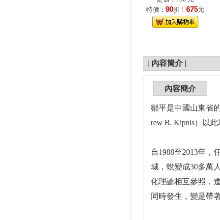
90
675
特價：
折！
元
|
內容簡介
|
內容簡介
鄒平是中國山東省的
rew B. Kipn
自1988至201
城，蛻變成30多
化理論相互參照，
同時發生，變是帶