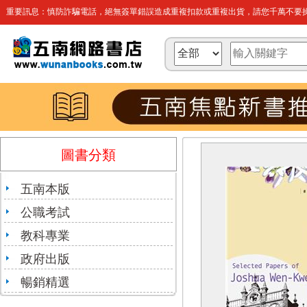
重要訊息：慎防詐騙電話，絕無簽單錯誤造成重複扣款或重複出貨，請您千萬不要操
圖書分類
五南本版
公職考試
教科專業
政府出版
暢銷精選