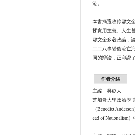
港。
本書摘選收錄廖文奎
揉實用主義、人生哲
廖文奎多著政論，論
二二八事變後流亡
同的辯證，正印證了
作者介紹
主編 吳叡人
芝加哥大學政治學
（Benedict Ander
ead of Nat