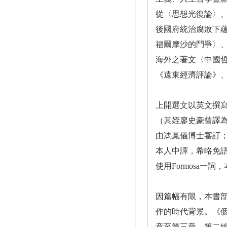
從〈思想光復論〉
後國府統治腐敗下
福爾摩沙的鬥爭〉
海外之著文〈中國哲
《遠東經濟評論》
上開選文以英文撰
（其姪廖史豪曾譯
由馮鳳儀博士審訂；
本人中譯，希略免
使用Formosa
因篇幅有限，本書
作的時代背景。《
章至第三章、第二