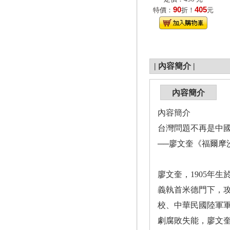
90
405
特價：
折！
元
|
內容簡介
|
內容簡介
內容簡介
台灣問題不再是中
──廖文奎《福爾摩
廖文奎，1905年
義執首米德門下，
校、中華民國陸軍
劇腐敗失能，廖文奎