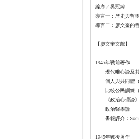
編序／吳冠緯
導言一：歷史與哲
導言二：廖文奎的
【廖文奎文獻】
1945年戰前著作
現代唯心論及其
個人與共同體（
比較公民訓練（
《政治心理論》
政治醫學論
書報評介：Social Psych
1945年戰後著作