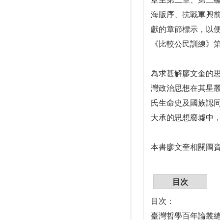
海版序、抗戰軍興
獻的章節標示，以
《比較公民訓練》
為求甚解廖文奎的
灣政治思想在其星
氏生命史及國族認
大承的思想廢墟中
本書廖文奎相關圖
目次
目次：
臺灣哲學百年論叢