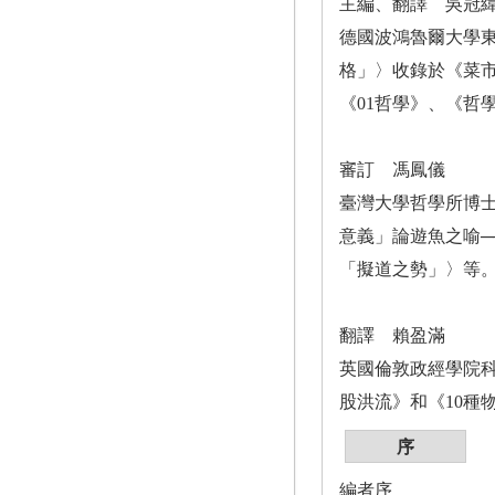
主編、翻譯 吳冠
德國波鴻魯爾大學
格」〉收錄於《菜市場
《01哲學》、《哲
審訂 馮鳳儀
臺灣大學哲學所博
意義」論遊魚之喻─
「擬道之勢」〉等
翻譯 賴盈滿
英國倫敦政經學院
股洪流》和《10種
序
編者序