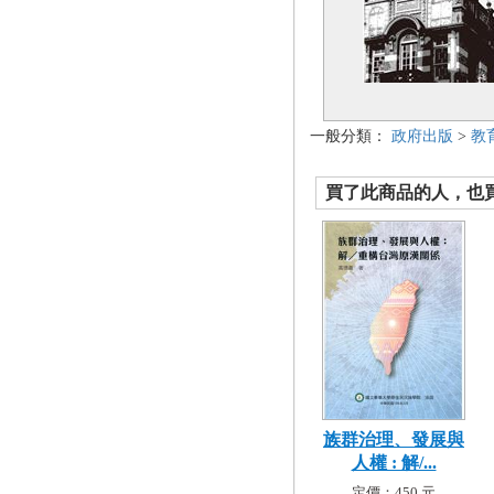
一般分類：
政府出版
>
教
買了此商品的人，也買了.
族群治理、發展與
人權 : 解/...
定價：450 元