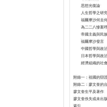
思想光復論
人生哲學之研究
福爾摩沙何去何
為二二八慘案呼籲
帝國主義與民族
福爾摩沙發言
中國哲學與政治（18
日本哲學與政
經濟組織的社會
附錄一：祖國的辯證
附錄二：廖文奎的
廖文奎生平及著作
廖文奎佚失或未出
索引