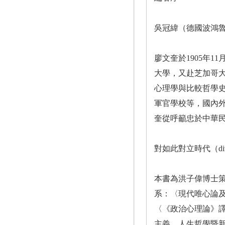
吳冠緯（德國波鴻
廖文奎於1905年
大學，又赴芝加哥大學拜
心理學與比較哲學
軍官學校等，國內
奎從呼籲忠於中華民
對如此對立時代（di
本書為洪子偉博士
系：〈現代唯心論
〈《政治心理論》譯者序言〉
主義、人生哲學暨