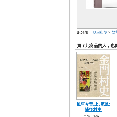
一般分類：
政府出版
>
教
買了此商品的人，也買了.
風車今昔.上?流風:
埔後村史
定價：300 元