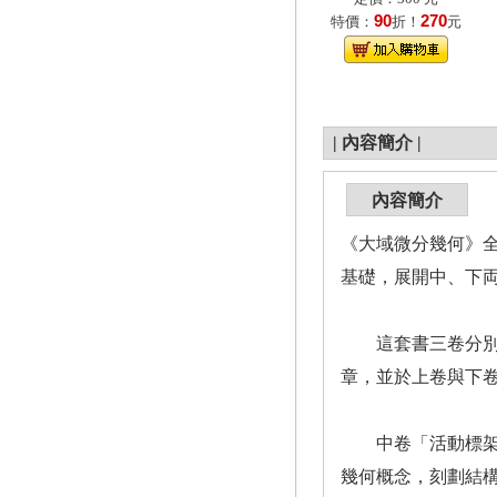
90
270
特價：
折！
元
|
內容簡介
|
內容簡介
《大域微分幾何》
基礎，展開中、下
這套書三卷分別是「R
章，並於上卷與下
中卷「活動標架法」先
幾何概念，刻劃結構方