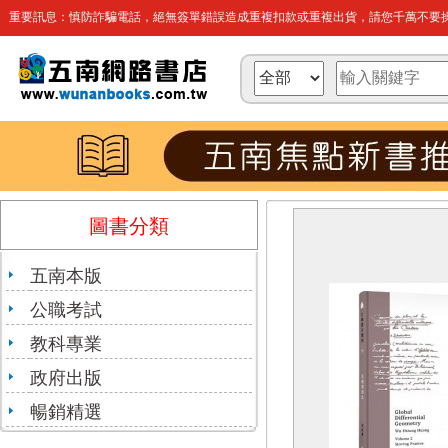
重要訊息：慎防詐騙電話，絕無簽單錯誤造成重複扣款或重複出貨，請您千萬不要操
圖書分類
五南本版
公職考試
教科專業
政府出版
暢銷精選