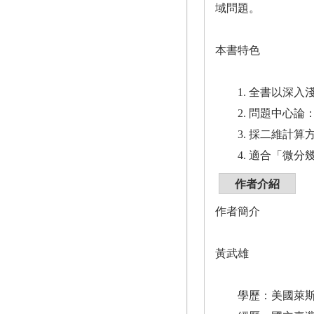
域問題。
本書特色
1. 全書以深入
2. 問題中心論
3. 採二維計算
4. 適合「微分
作者介紹
作者簡介
黃武雄
學歷：美國萊斯(R