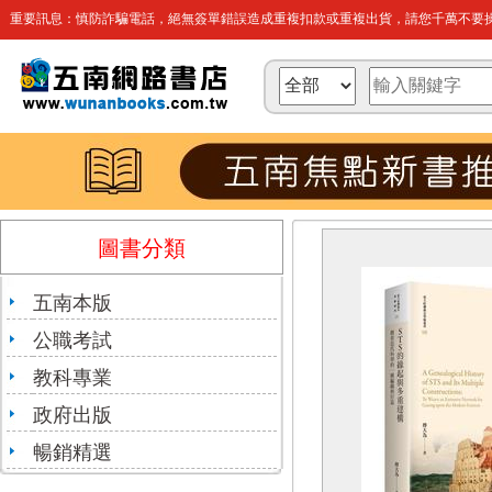
重要訊息：慎防詐騙電話，絕無簽單錯誤造成重複扣款或重複出貨，請您千萬不要操
圖書分類
五南本版
公職考試
教科專業
政府出版
暢銷精選