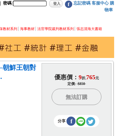
密碼
忘記密碼
客服中心
購
f
物車
保教材系列
海事教材
法官學院裁判教材系列
張志清海大書籍
─朝鮮王朝對
.
優惠價：
9
765
折,
元
定價:
$850
無法訂購
f
分享