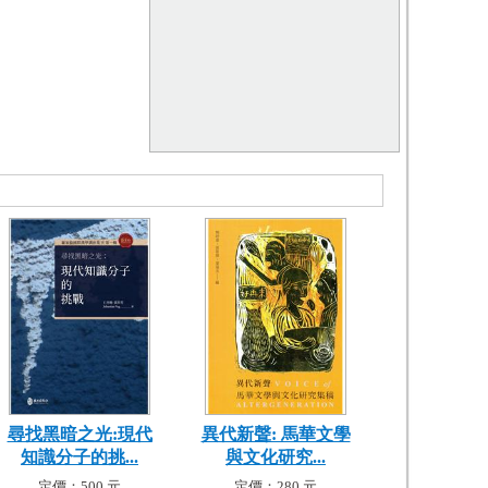
尋找黑暗之光:現代
異代新聲: 馬華文學
知識分子的挑...
與文化研究...
定價：500 元
定價：280 元