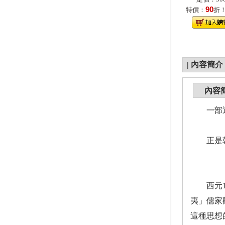
90
特價：
折
|
內容簡介
內容
一部近
正是朝
西元16
夷」儒家
這種思想