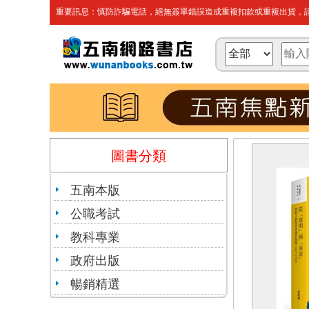
重要訊息：慎防詐騙電話，絕無簽單錯誤造成重複扣款或重複出貨，請
圖書分類
五南本版
公職考試
教科專業
政府出版
暢銷精選