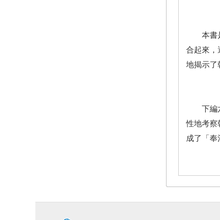
本書是作
合起來，
地揭示了
下編六章
性地考察
成了「奉