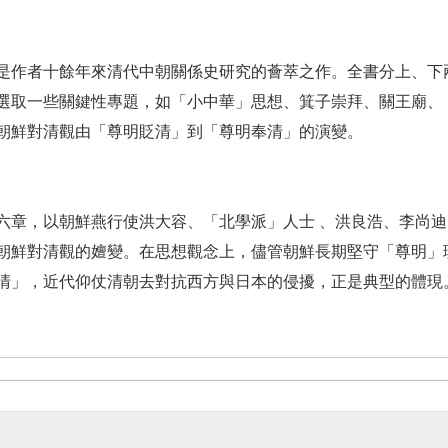
者十餘年來清代中朝關係史研究的薈萃之作。全書分上、下兩
選取一些關鍵性專題，如「小中華」思想、箕子崇拜、關王廟、
朝鮮對清觀由「尊明貶清」到「尊明奉清」的演變。
，以朝鮮燕行使洪大容、「北學派」人士 、洪良浩、李尚迪
朝鮮對清觀的嬗變。在思想觀念上，儘管朝鮮長期堅守「尊明」
清」，近代仰仗清朝去對抗西方與日本的侵擾，正是典型的體現