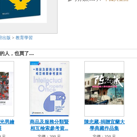
府出版
>
教育學習
人，也買了....
黃光男繪
商品及服務分類暨
陳忠藏-捐贈宜蘭大
展
相互檢索參考資...
學典藏作品集
 元
定價：200 元
定價：350 元