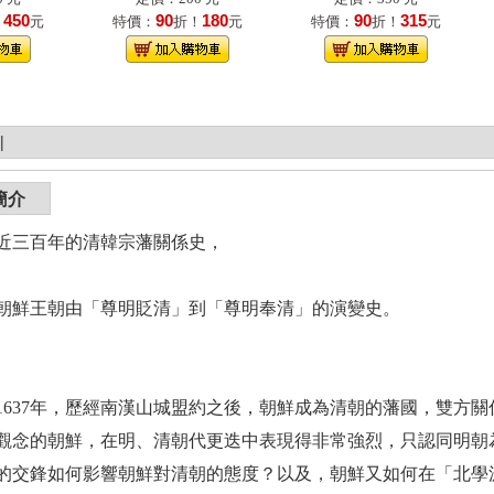
450
90
180
90
315
！
元
特價：
折！
元
特價：
折！
元
|
簡介
三百年的清韓宗藩關係史，
鮮王朝由「尊明貶清」到「尊明奉清」的演變史。
37年，歷經南漢山城盟約之後，朝鮮成為清朝的藩國，雙方關
觀念的朝鮮，在明、清朝代更迭中表現得非常強烈，只認同明朝
的交鋒如何影響朝鮮對清朝的態度？以及，朝鮮又如何在「北學