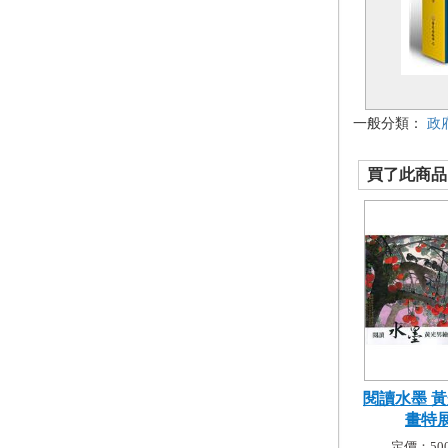
一般分類：
政
買了此商品的
閱讀水墨 
畫特
定價：500