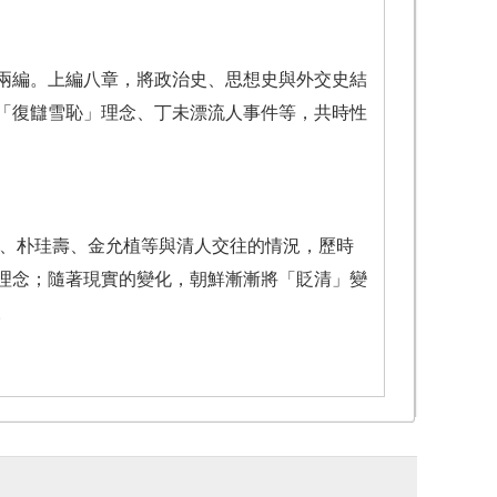
編。上編八章，將政治史、思想史與外交史結
「復讎雪恥」理念、丁未漂流人事件等，共時性
、朴珪壽、金允植等與清人交往的情況，歷時
理念；隨著現實的變化，朝鮮漸漸將「貶清」變
。