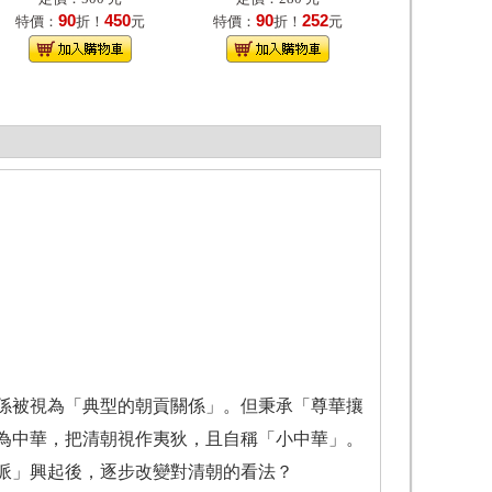
90
450
90
252
特價：
折！
元
特價：
折！
元
係被視為「典型的朝貢關係」。但秉承「尊華攘
為中華，把清朝視作夷狄，且自稱「小中華」。
派」興起後，逐步改變對清朝的看法？