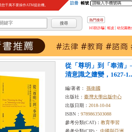
註冊
帳號
您千萬不要操作ATM提款機。
熱門搜尋
165防詐騙
蝦皮
幼兒園教
從「尊明」到「奉清」
清意識之嬗變，1627-1..
編/著者：
孫衛國
出版社：
臺灣大學出版中心
出版日期：
2018-10-04
ISBN：
9789863503088
參考分類(CAT)：
教育學習
參考分類(CIP)：
中國與亞洲