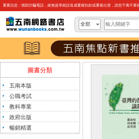
重要訊息：慎防詐騙電話，絕無簽單錯誤造成重複扣款或重複出貨，請您千萬不要操
圖書分類
五南本版
公職考試
教科專業
政府出版
暢銷精選