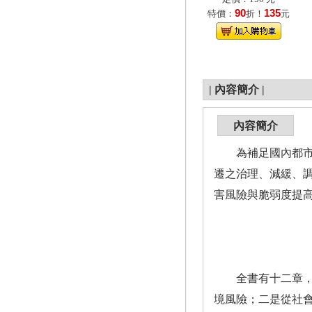
90
135
特價：
折！
元
|
內容簡介
|
內容簡介
為補足國內都市氣
遷之治理、減緩、
害風險與脆弱度提
全書有十二章，著
境風險；二是從社