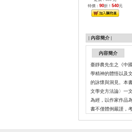
90
540
特價：
折！
元
|
內容簡介
|
內容簡介
臺靜農先生之《中
學精神的體悟以及
的詠懷與洞見。本
文學史方法論〉一
為經，以作家作品
書不僅體例嚴謹，