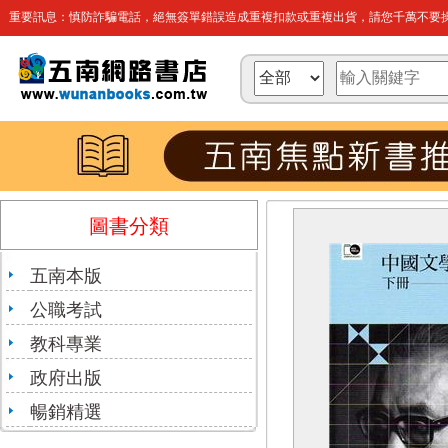
重要訊息：慎防詐騙電話，絕無簽單錯誤造成重複扣款或重複出貨，請您千萬不要操
圖書分類
五南本版
公職考試
教科專業
政府出版
暢銷精選