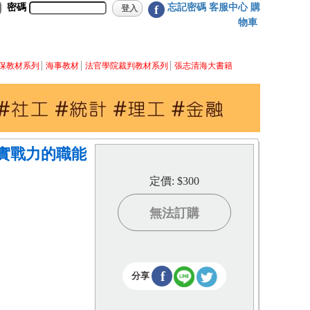
密碼
忘記密碼
客服中心
購
f
物車
保教材系列
海事教材
法官學院裁判教材系列
張志清海大書籍
升實戰力的職能
定價: $300
無法訂購
f
分享