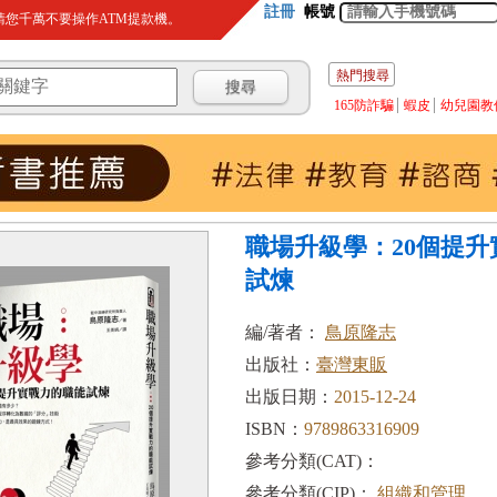
註冊
帳號
您千萬不要操作ATM提款機。
熱門搜尋
165防詐騙
蝦皮
幼兒園教
職場升級學：20個提
試煉
編/著者：
鳥原隆志
出版社：
臺灣東販
出版日期：
2015-12-24
ISBN：
9789863316909
參考分類(CAT)：
參考分類(CIP)：
組織和管理