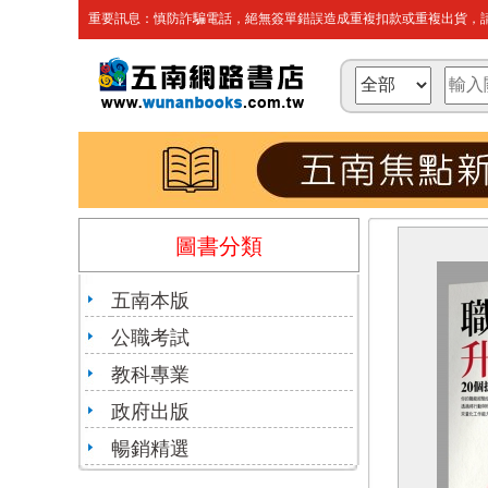
重要訊息：慎防詐騙電話，絕無簽單錯誤造成重複扣款或重複出貨，請
圖書分類
五南本版
公職考試
教科專業
政府出版
暢銷精選