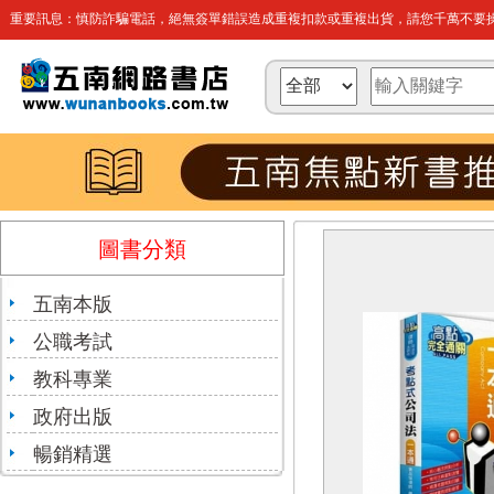
重要訊息：慎防詐騙電話，絕無簽單錯誤造成重複扣款或重複出貨，請您千萬不要操
圖書分類
五南本版
公職考試
教科專業
政府出版
暢銷精選