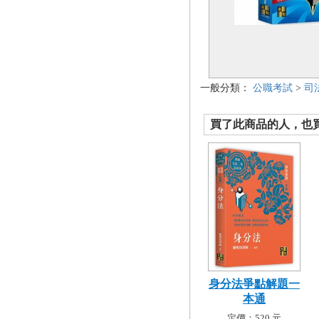
一般分類：
公職考試
>
司
買了此商品的人，也買了.
身分法爭點解題一
本通
定價：520 元