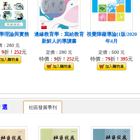
學理論與實務
邊緣教育學：寫給教育
視覺障礙導論[1版/2020
新鮮人的導讀書
年4月
：280 元
：
9
折！
252
元
定價：280 元
定價：500 元
特價：
9
折！
252
元
特價：
79
折！
395
元
精 選
社區發展季刊