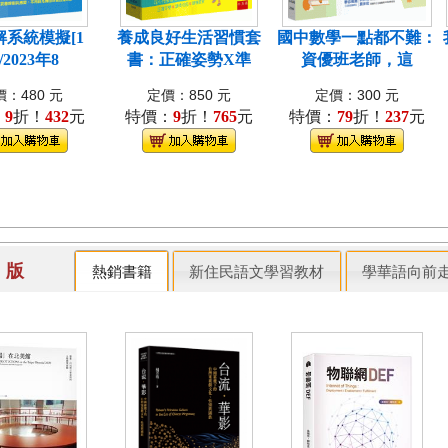
解系統模擬[1
養成良好生活習慣套
國中數學一點都不難：
/2023年8
書：正確姿勢X準
資優班老師，這
：480 元
定價：850 元
定價：300 元
：
9
折！
432
元
特價：
9
折！
765
元
特價：
79
折！
237
元
出 版
熱銷書籍
新住民語文學習教材
學華語向前