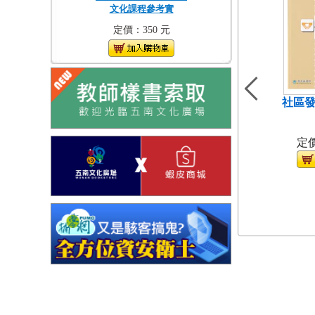
文化課程參考實
定價：350 元
社區發
（
定價