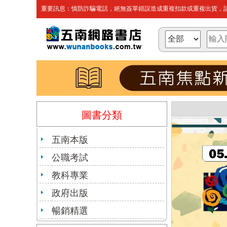
重要訊息：慎防詐騙電話，絕無簽單錯誤造成重複扣款或重複出貨，請
圖書分類
五南本版
公職考試
教科專業
政府出版
暢銷精選