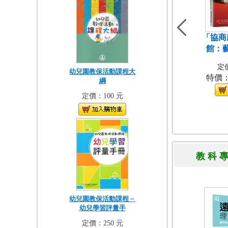
「協商
館：
定價
幼兒園教保活動課程大
特價
綱
定價：100 元
教 科 
幼兒園教保活動課程－
幼兒學習評量手
定價：250 元