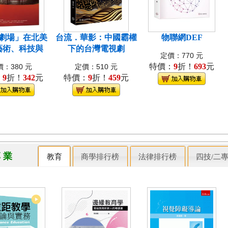
劇場」在北美
台流．華影：中國霸權
物聯網DEF
藝術、科技與
下的台灣電視劇
定價：770 元
特價：
9
折！
693
元
：380 元
定價：510 元
：
9
折！
342
元
特價：
9
折！
459
元
專 業
教育
商學排行榜
法律排行榜
四技/二