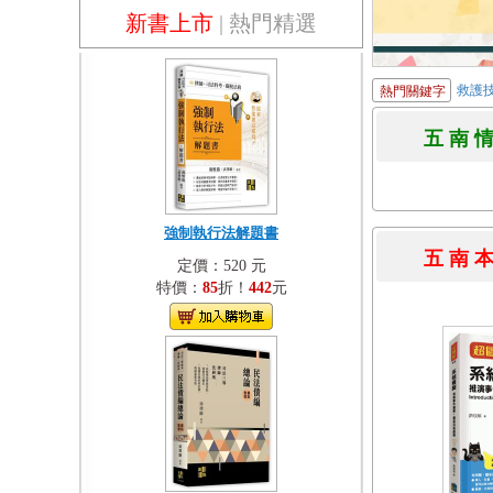
新書上市
|
熱門精選
救護
熱門關鍵字
五 南 
強制執行法解題書
五 南 
定價：520 元
特價：
85
折！
442
元