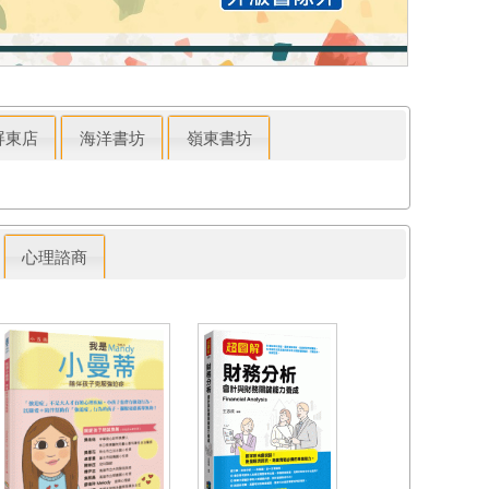
屏東店
海洋書坊
嶺東書坊
心理諮商