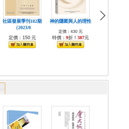
社區發展季刊182期
神的隱匿與人的理性
島嶼食紀[3本不
（2023/0
裝]
定價：430 元
定價：150 元
特價：
9
折！
387
元
定價：1280
特價：
9
折！
1
專