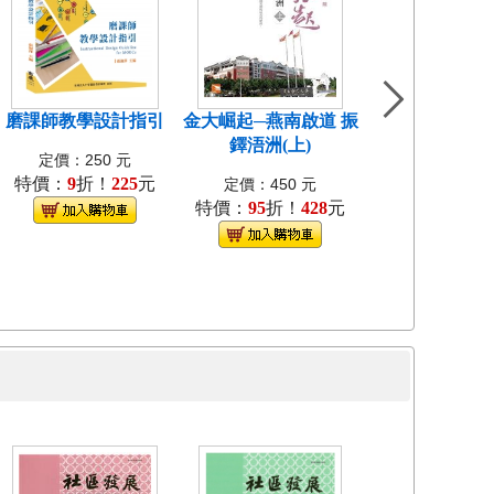
磨課師教學設計指引
金大崛起─燕南啟道 振
中國近代教會大
鐸浯洲(上)
考試研究[1
定價：250 元
特價：
9
折！
225
元
定價：400
定價：450 元
特價：
95
折！
428
元