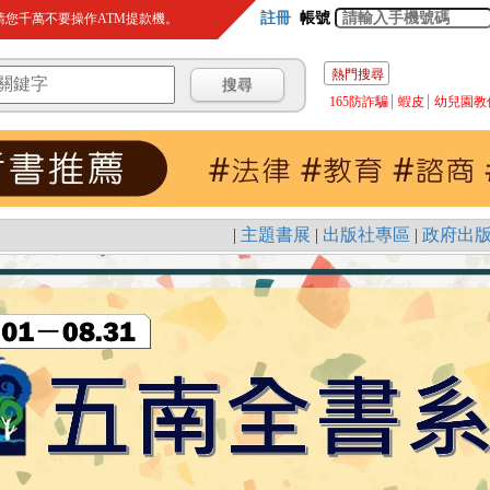
註冊
帳號
您千萬不要操作ATM提款機。
熱門搜尋
165防詐騙
蝦皮
幼兒園教
|
主題書展
|
出版社專區
|
政府出