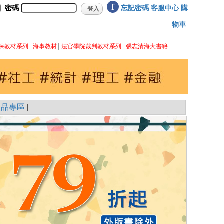
f
密碼
忘記密碼
客服中心
購
物車
保教材系列
海事教材
法官學院裁判教材系列
張志清海大書籍
版品專區
|