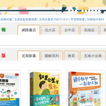
技術教科書
五南焦點新書推薦
五南全書系79折5/1-8/31
李登輝新書
百種海洋系列
情 報
網路書店
北大店
台中店
高雄店
本 版
近期新書
圖解系列
教育
五南小法典