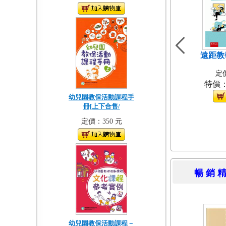
遠距教
定價
特價
幼兒園教保活動課程手
冊[上下合售/
定價：350 元
暢 銷 
幼兒園教保活動課程－