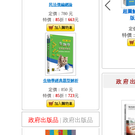
民法債編總論
超圖
定價：780 元
版
特價：
85
折！
663
元
定價
特價
生物學經典題型解析
政 府 
定價：850 元
特價：
85
折！
723
元
政府出版品
|
政府出版品