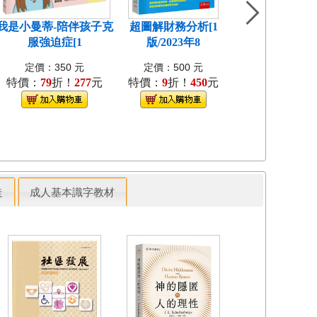
我是小曼蒂-陪伴孩子克
超圖解財務分析[1
圖解中醫藥物學
服強迫症[1
版/2023年8
版/2023年
定價：350 元
定價：500 元
定價：480 
特價：
79
折！
277
元
特價：
9
折！
450
元
特價：
9
折！
4
走
成人基本識字教材