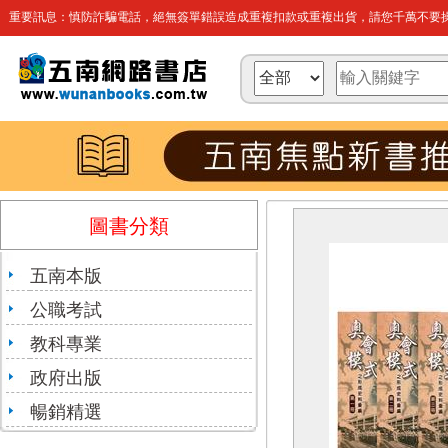
重要訊息：慎防詐騙電話，絕無簽單錯誤造成重複扣款或重複出貨，請您千萬不要操
圖書分類
五南本版
公職考試
教科專業
政府出版
暢銷精選