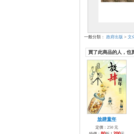
一般分類：
政府出版
>
文
買了此商品的人，也買了.
放肆童年
定價：250 元
80
200
特價：
折！
元